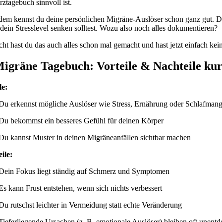
ztagebuch sinnvoll ist.
em kennst du deine persönlichen Migräne-Auslöser schon ganz gut. Du 
 dein Stresslevel senken solltest. Wozu also noch alles dokumentieren?
icht hast du das auch alles schon mal gemacht und hast jetzt einfach kei
igräne Tagebuch: Vorteile & Nachteile kur
le:
Du erkennst mögliche Auslöser wie Stress, Ernährung oder Schlafmang
Du bekommst ein besseres Gefühl für deinen Körper
Du kannst Muster in deinen Migräneanfällen sichtbar machen
ile:
Dein Fokus liegt ständig auf Schmerz und Symptomen
Es kann Frust entstehen, wenn sich nichts verbessert
Du rutschst leichter in Vermeidung statt echte Veränderung
Tieferliegende Ursachen (z. B. emotionale Auslöser) bleiben oft unentd