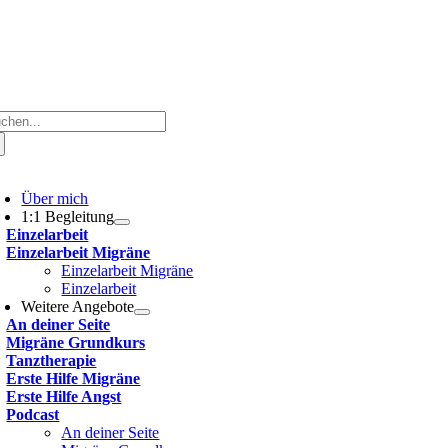
che
ch:
oggle
avigation
Über mich
1:1 Begleitung
Einzelarbeit
Einzelarbeit Migräne
Einzelarbeit Migräne
Einzelarbeit
Weitere Angebote
An deiner Seite
Migräne Grundkurs
Tanztherapie
Erste Hilfe Migräne
Erste Hilfe Angst
Podcast
An deiner Seite