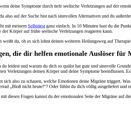
enn deine Symptome durch tiefe seelische Verletzungen auf der emotion
u also auf der Suche bist nach sinnvollen Alternativen und du außerde
eht mit meinem
Selbsttest
ganz einfach. In 10 Minuten hast du die Punkt
e der Körper auf frühe seelische Verletzungen reagieren kann.
 weißt du, ob es sich lohnt deinen weiteren Heilungsweg auf Therapie
en, die dir helfen emotionale Auslöser für
du leidest und warum du dich so quälst hat gute und sinnvolle Grunde 
chen Verletzungen deinen Körper und deine Symptome beeinflussen. Es is
nt sich also zu schauen, welche Emotionen deine Migräne triggert. Was
rrad „Bloß nicht heute!“? Oder fühlst du dich völlig ausgeliefert und re
mit diesen Fragen kannst du der emotionalen Seite der Migräne auf d