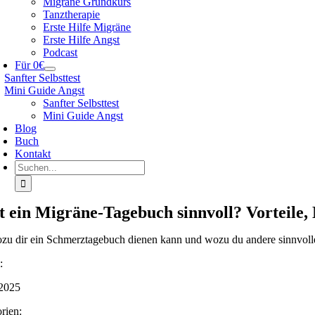
Migräne Grundkurs
Tanztherapie
Erste Hilfe Migräne
Erste Hilfe Angst
Podcast
Für 0€
Sanfter Selbsttest
Mini Guide Angst
Sanfter Selbsttest
Mini Guide Angst
Blog
Buch
Kontakt
Suche
nach:
st ein Migräne-Tagebuch sinnvoll? Vorteile,
zu dir ein Schmerztagebuch dienen kann und wozu du andere sinnvolle He
:
2025
rien: