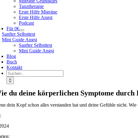
Migräne Grundkurs
Tanztherapie
Erste Hilfe Migräne
Erste Hilfe Angst
Podcast
Für 0€
Sanfter Selbsttest
Mini Guide Angst
Sanfter Selbsttest
Mini Guide Angst
Blog
Buch
Kontakt
Suche
nach:
ie du deine körperlichen Symptome durch E
nn dein Kopf schon alles verstanden hat und deine Gefühle nicht. Wie 
:
2024
rien: