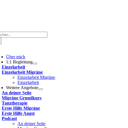
che
ch:
oggle
avigation
Über mich
1:1 Begleitung
Einzelarbeit
Einzelarbeit Migräne
Einzelarbeit Migräne
Einzelarbeit
Weitere Angebote
An deiner Seite
Migräne Grundkurs
Tanztherapie
Erste Hilfe Migräne
Erste Hilfe Angst
Podcast
An deiner Seite