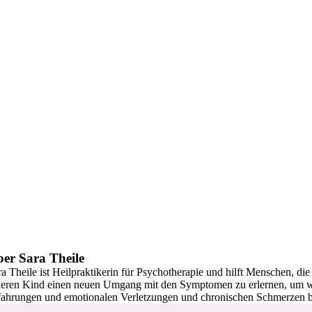
er Sara Theile
ra Theile ist Heilpraktikerin für Psychotherapie und hilft Menschen, d
neren Kind einen neuen Umgang mit den Symptomen zu erlernen, um wi
fahrungen und emotionalen Verletzungen und chronischen Schmerzen 