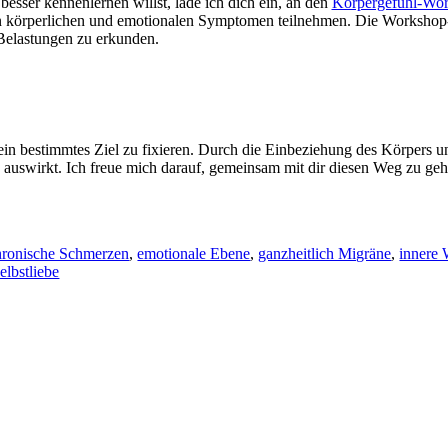
besser kennenlernen willst, lade ich dich ein, an den
Körpergefühl-Wo
n körperlichen und emotionalen Symptomen teilnehmen. Die Workshop-T
Belastungen zu erkunden.
 ein bestimmtes Ziel zu fixieren. Durch die Einbeziehung des Körpers u
 auswirkt. Ich freue mich darauf, gemeinsam mit dir diesen Weg zu ge
hronische Schmerzen
,
emotionale Ebene
,
ganzheitlich Migräne
,
innere 
elbstliebe