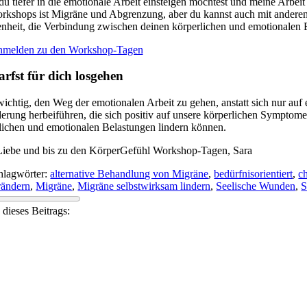
u tiefer in die emotionale Arbeit einsteigen möchtest und meine Arbeit 
rkshops ist Migräne und Abgrenzung, aber du kannst auch mit andere
nheit, die Verbindung zwischen deinen körperlichen und emotionalen 
nmelden zu den Workshop-Tagen
rfst für dich losgehen
 wichtig, den Weg der emotionalen Arbeit zu gehen, anstatt sich nur auf
erung herbeiführen, die sich positiv auf unsere körperlichen Symptome
lichen und emotionalen Belastungen lindern können.
Liebe und bis zu den KörperGefühl Workshop-Tagen, Sara
hlagwörter:
alternative Behandlung von Migräne
,
bedürfnisorientiert
,
c
rändern
,
Migräne
,
Migräne selbstwirksam lindern
,
Seelische Wunden
,
S
 dieses Beitrags: