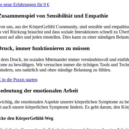
 neue Erfahrungen für 0 €
Zusammenspiel von Sensibilität und Empathie
von uns, aus der KörperGefühl Community, sind sensible und empathische
u viel Rückzug brauchst und dass soziale Interaktionen schnell zu Über
sst auf alles und jeden einstellen. Dies kann zu einer ständigen Belas
Druck, immer funktionieren zu müssen
dem Druck, im sozialen Miteinander immer verständnisvoll und einfühl
me zu bewältigen. Wir versuchen immer die richtigen Tools und Techn
hindern, uns natürlich und ohne ständige Belastung zu fühlen.
 in die Praxis starten
Bedeutung der emotionalen Arbeit
 wichtig, die emotionalen Aspekte unserer körperlichen Symptome zu b
kt auch unsere körperlichen Symptome lindern. Es geht darum, den Körpe
cke den KörperGefühl-Weg