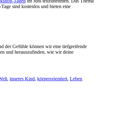
rkshop-Tagen
im Juni teilzunehmen. Das Thema
age sind kostenlos und bieten eine
nd der Gefühle können wir eine tiefgreifende
hen und herauszufinden, wie wir deine
Welt
,
inneres Kind
,
körperorientiert
,
Leben