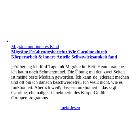
Migräne und inneres Kind
Migräne Erfahrungsbericht: Wie Caroline durch
Körperarbeit & innere Anteile Selbstwirksamkeit fand
„Früher lag ich fünf Tage mit Migräne im Bett. Heute brauche
ich kaum noch Schmerzmittel. Die Übung mit den zwei Seiten
ist meine beste Medizin geworden. Ich kann sie jederzeit mache
und oft bin ich danach beschwerdefrei. Ich weiß nicht, wie es
funktioniert. Aber ich weiß, dass es funktioniert.“ das sagt
Caroline, ehemalige Teilnehmerin des KörperGefühl
Gruppenprogramms
mehr lesen