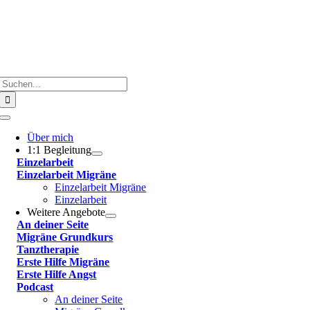
Suche
nach:
Toggle
Navigation
Über mich
1:1 Begleitung
Einzelarbeit
Einzelarbeit Migräne
Einzelarbeit Migräne
Einzelarbeit
Weitere Angebote
An deiner Seite
Migräne Grundkurs
Tanztherapie
Erste Hilfe Migräne
Erste Hilfe Angst
Podcast
An deiner Seite