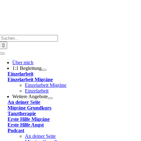
Suche
nach:
Toggle
Navigation
Über mich
1:1 Begleitung
Einzelarbeit
Einzelarbeit Migräne
Einzelarbeit Migräne
Einzelarbeit
Weitere Angebote
An deiner Seite
Migräne Grundkurs
Tanztherapie
Erste Hilfe Migräne
Erste Hilfe Angst
Podcast
An deiner Seite