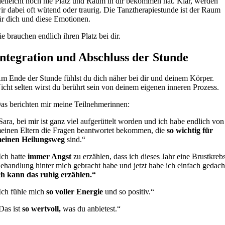
ielleicht noch nie Platz und Raum in dir bekommen hat. Klar, werden
ir dabei oft wütend oder traurig. Die Tanztherapiestunde ist der Raum
ür dich und diese Emotionen.
ie brauchen endlich ihren Platz bei dir.
Integration und Abschluss der Stunde
m Ende der Stunde fühlst du dich näher bei dir und deinem Körper.
icht selten wirst du berührt sein von deinem eigenen inneren Prozess.
as berichten mir meine Teilnehmerinnen:
Sara, bei mir ist ganz viel aufgerüttelt worden und ich habe endlich von
einen Eltern die Fragen beantwortet bekommen, die
so wichtig für
einen Heilungsweg
sind.“
Ich hatte
immer Angst
zu erzählen, dass ich dieses Jahr eine Brustkreb
ehandlung hinter mich gebracht habe und jetzt habe ich einfach gedach
ch kann das ruhig erzählen.“
Ich fühle mich
so voller Energie
und so positiv.“
Das ist
so wertvoll,
was du anbietest.“