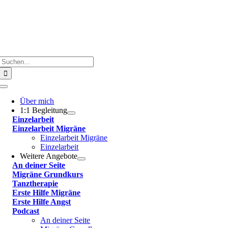
Suche
nach:
Toggle
Navigation
Über mich
1:1 Begleitung
Einzelarbeit
Einzelarbeit Migräne
Einzelarbeit Migräne
Einzelarbeit
Weitere Angebote
An deiner Seite
Migräne Grundkurs
Tanztherapie
Erste Hilfe Migräne
Erste Hilfe Angst
Podcast
An deiner Seite