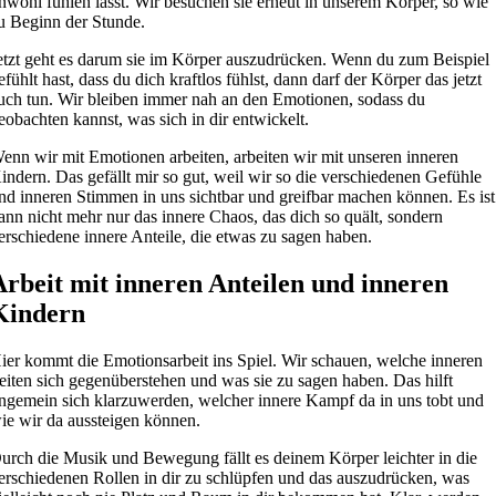
nwohl fühlen lässt. Wir besuchen sie erneut in unserem Körper, so wie
u Beginn der Stunde.
etzt geht es darum sie im Körper auszudrücken. Wenn du zum Beispiel
efühlt hast, dass du dich kraftlos fühlst, dann darf der Körper das jetzt
uch tun. Wir bleiben immer nah an den Emotionen, sodass du
eobachten kannst, was sich in dir entwickelt.
enn wir mit Emotionen arbeiten, arbeiten wir mit unseren inneren
indern. Das gefällt mir so gut, weil wir so die verschiedenen Gefühle
nd inneren Stimmen in uns sichtbar und greifbar machen können. Es ist
ann nicht mehr nur das innere Chaos, das dich so quält, sondern
erschiedene innere Anteile, die etwas zu sagen haben.
Arbeit mit inneren Anteilen und inneren
Kindern
ier kommt die Emotionsarbeit ins Spiel. Wir schauen, welche inneren
eiten sich gegenüberstehen und was sie zu sagen haben. Das hilft
ngemein sich klarzuwerden, welcher innere Kampf da in uns tobt und
ie wir da aussteigen können.
urch die Musik und Bewegung fällt es deinem Körper leichter in die
erschiedenen Rollen in dir zu schlüpfen und das auszudrücken, was