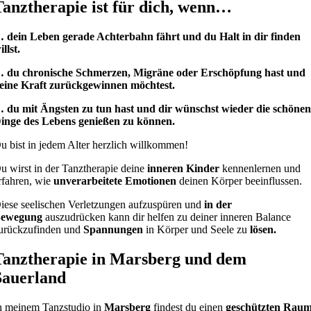
Tanztherapie ist für dich, wenn…
 dein Leben gerade Achterbahn fährt und du Halt in dir finden
illst.
 du chronische Schmerzen, Migräne oder Erschöpfung hast und
eine Kraft zurückgewinnen möchtest.
 du mit Ängsten zu tun hast und dir wünschst wieder die schöne
inge des Lebens genießen zu können.
u bist in jedem Alter herzlich willkommen!
u wirst in der Tanztherapie deine
inneren Kinder
kennenlernen und
rfahren, wie
unverarbeitete Emotionen
deinen Körper beeinflussen.
iese seelischen Verletzungen aufzuspüren und
in der
ewegung
auszudrücken kann dir helfen zu deiner inneren Balance
urückzufinden und
Spannungen
in Körper und Seele zu
lösen.
Tanztherapie in Marsberg und dem
Sauerland
n meinem Tanzstudio in
Marsberg
findest du einen
geschützten Rau