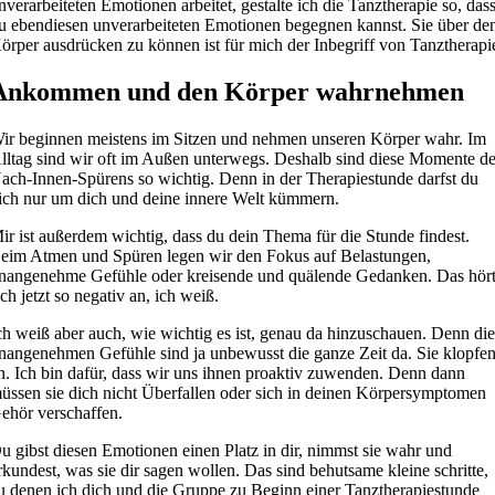
nverarbeiteten Emotionen arbeitet, gestalte ich die Tanztherapie so, das
u ebendiesen unverarbeiteten Emotionen begegnen kannst. Sie über de
örper ausdrücken zu können ist für mich der Inbegriff von Tanztherapi
Ankommen und den Körper wahrnehmen
ir beginnen meistens im Sitzen und nehmen unseren Körper wahr. Im
lltag sind wir oft im Außen unterwegs. Deshalb sind diese Momente d
ach-Innen-Spürens so wichtig. Denn in der Therapiestunde darfst du
ich nur um dich und deine innere Welt kümmern.
ir ist außerdem wichtig, dass du dein Thema für die Stunde findest.
eim Atmen und Spüren legen wir den Fokus auf Belastungen,
nangenehme Gefühle oder kreisende und quälende Gedanken. Das hör
ich jetzt so negativ an, ich weiß.
ch weiß aber auch, wie wichtig es ist, genau da hinzuschauen. Denn di
nangenehmen Gefühle sind ja unbewusst die ganze Zeit da. Sie klopfe
n. Ich bin dafür, dass wir uns ihnen proaktiv zuwenden. Denn dann
üssen sie dich nicht Überfallen oder sich in deinen Körpersymptomen
ehör verschaffen.
u gibst diesen Emotionen einen Platz in dir, nimmst sie wahr und
rkundest, was sie dir sagen wollen. Das sind behutsame kleine schritte,
u denen ich dich und die Gruppe zu Beginn einer Tanztherapiestunde