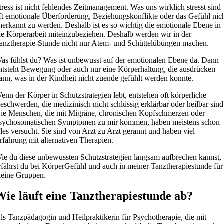
tress ist nicht fehlendes Zeitmanagement. Was uns wirklich stresst sind
ft emotionale Überforderung, Beziehungskonflikte oder das Gefühl nic
nerkannt zu werden. Deshalb ist es so wichtig die emotionale Ebene in
ie Körperarbeit miteinzubeziehen. Deshalb werden wir in der
anztherapie-Stunde nicht nur Atem- und Schüttelübungen machen.
as fühlst du? Was ist unbewusst auf der emotionalen Ebene da. Dann
ntsteht Bewegung oder auch nur eine Körperhaltung, die ausdrücken
ann, was in der Kindheit nicht zuende gefühlt werden konnte.
enn der Körper in Schutzstrategien lebt, entstehen oft körperliche
eschwerden, die medizinisch nicht schlüssig erklärbar oder heilbar sind
ie Menschen, die mit Migräne, chronischen Kopfschmerzen oder
sychosomatischen Symptomen zu mir kommen, haben meistens schon
lles versucht. Sie sind von Arzt zu Arzt gerannt und haben viel
rfahrung mit alternativen Therapien.
ie du diese unbewussten Schutzstrategien langsam aufbrechen kannst,
rfährst du bei KörperGefühl und auch in meiner Tanztherapiestunde für
leine Gruppen.
Wie läuft eine Tanztherapiestunde ab?
ls Tanzpädagogin und Heilpraktikerin für Psychotherapie, die mit