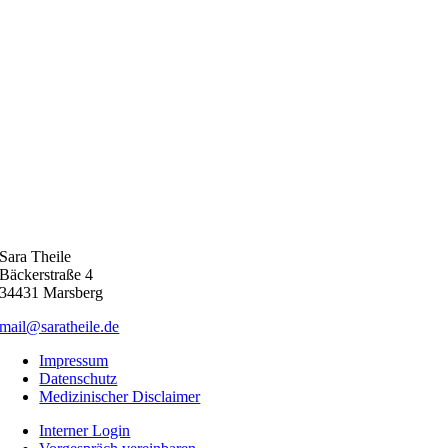
Sara Theile
Bäckerstraße 4
34431 Marsberg
mail@saratheile.de
Impressum
Datenschutz
Medizinischer Disclaimer
Interner Login