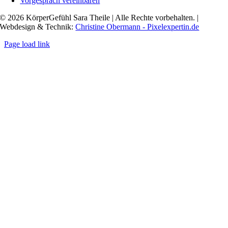
Vorgespräch vereinbaren
© 2026 KörperGefühl Sara Theile | Alle Rechte vorbehalten. |
Webdesign & Technik:
Christine Obermann - Pixelexpertin.de
Page load link
Nach
oben