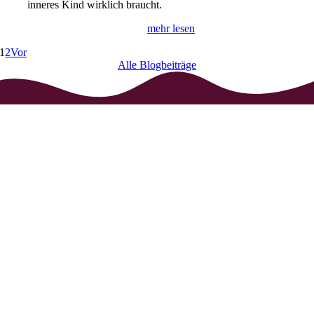
inneres Kind wirklich braucht.
mehr lesen
1
2
Vor
Alle Blogbeiträge