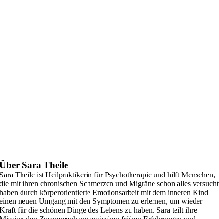
Über Sara Theile
Sara Theile ist Heilpraktikerin für Psychotherapie und hilft Menschen,
die mit ihren chronischen Schmerzen und Migräne schon alles versucht
haben durch körperorientierte Emotionsarbeit mit dem inneren Kind
einen neuen Umgang mit den Symptomen zu erlernen, um wieder
Kraft für die schönen Dinge des Lebens zu haben. Sara teilt ihre
Mission den Zusammenhang zwischen frühen Erfahrungen und