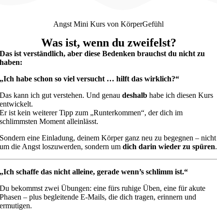
Angst Mini Kurs von KörperGefühl
Was ist, wenn du zweifelst?
Das ist verständlich, aber diese Bedenken brauchst du nicht zu
haben:
„Ich habe schon so viel versucht … hilft das wirklich?“
Das kann ich gut verstehen. Und genau
deshalb
habe ich diesen Kurs
entwickelt.
Er ist kein weiterer Tipp zum „Runterkommen“, der dich im
schlimmsten Moment alleinlässt.
Sondern eine Einladung, deinem Körper ganz neu zu begegnen – nicht
um die Angst loszuwerden, sondern um
dich darin wieder zu spüren
„Ich schaffe das nicht alleine, gerade wenn’s schlimm ist.“
Du bekommst zwei Übungen: eine fürs ruhige Üben, eine für akute
Phasen – plus begleitende E-Mails, die dich tragen, erinnern und
ermutigen.