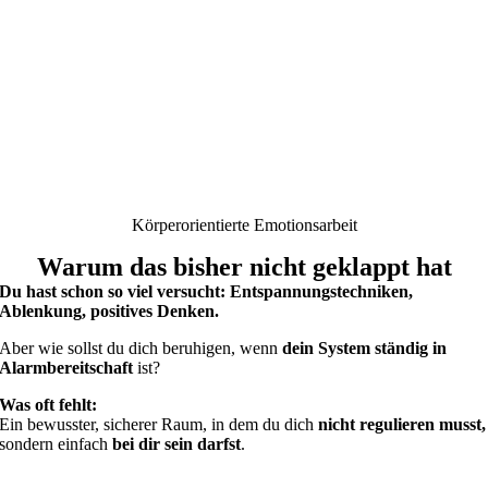
Körperorientierte Emotionsarbeit
Warum das bisher nicht geklappt hat
Du hast schon so viel versucht: Entspannungstechniken,
Ablenkung, positives Denken.
Aber wie sollst du dich beruhigen, wenn
dein System ständig in
Alarmbereitschaft
ist?
Was oft fehlt:
Ein bewusster, sicherer Raum, in dem du dich
nicht regulieren musst,
sondern einfach
bei dir sein darfst
.