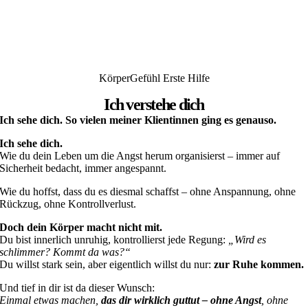
KörperGefühl Erste Hilfe
Ich verstehe dich
Ich sehe dich. So vielen meiner Klientinnen ging es genauso.
Ich sehe dich.
Wie du dein Leben um die Angst herum organisierst – immer auf
Sicherheit bedacht, immer angespannt.
Wie du hoffst, dass du es diesmal schaffst – ohne Anspannung, ohne
Rückzug, ohne Kontrollverlust.
Doch dein Körper macht nicht mit.
Du bist innerlich unruhig, kontrollierst jede Regung:
„Wird es
schlimmer? Kommt da was?“
Du willst stark sein, aber eigentlich willst du nur:
zur Ruhe kommen.
Und tief in dir ist da dieser Wunsch:
Einmal etwas machen,
das dir wirklich guttut – ohne Angst
, ohne