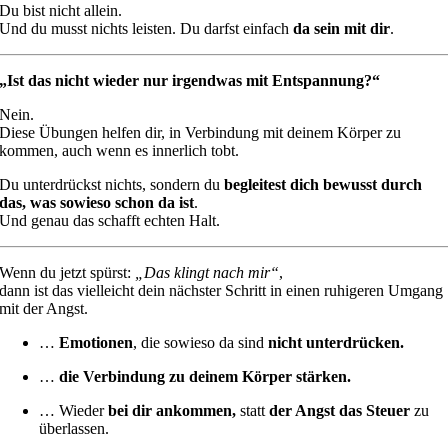
Du bist nicht allein.
Und du musst nichts leisten. Du darfst einfach
da sein mit dir
.
„Ist das nicht wieder nur irgendwas mit Entspannung?“
Nein.
Diese Übungen helfen dir, in Verbindung mit deinem Körper zu
kommen, auch wenn es innerlich tobt.
Du unterdrückst nichts, sondern du
begleitest dich bewusst durch
das, was sowieso schon da ist
.
Und genau das schafft echten Halt.
Wenn du jetzt spürst:
„Das klingt nach mir“
,
dann ist das vielleicht dein nächster Schritt in einen ruhigeren Umgang
mit der Angst.
…
Emotionen
, die sowieso da sind
nicht unterdrücken.
…
die Verbindung zu deinem Körper stärken.
… Wieder
bei dir ankommen,
statt
der Angst das Steuer
zu
überlassen.