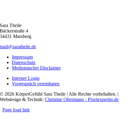
Sara Theile
Bäckerstraße 4
34431 Marsberg
mail@saratheile.de
Impressum
Datenschutz
Medizinischer Disclaimer
Interner Login
Vorgespräch vereinbaren
© 2026 KörperGefühl Sara Theile | Alle Rechte vorbehalten. |
Webdesign & Technik:
Christine Obermann - Pixelexpertin.de
Page load link
Nach
oben