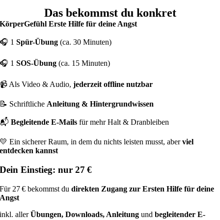
Das bekommst du konkret
KörperGefühl Erste Hilfe für deine Angst
🎧 1
Spür-Übung
(ca. 30 Minuten)
🎧 1
SOS-Übung
(ca. 15 Minuten)
📹 Als Video & Audio,
jederzeit offline nutzbar
📝 Schriftliche
Anleitung & Hintergrundwissen
📬
Begleitende E-Mails
für mehr Halt & Dranbleiben
💛 Ein sicherer Raum, in dem du nichts leisten musst, aber
viel
entdecken kannst
Dein Einstieg: nur 27 €
Für 27 € bekommst du
direkten Zugang zur Ersten Hilfe für deine
Angst
inkl. aller
Übungen, Downloads, Anleitung
und
begleitender E-