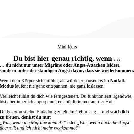
Mini Kurs
Du bist hier genau richtig, wenn …
… du nicht nur unter Migräne oder Angst-Attacken leidest,
sondern unter der ständigen
Angst davor
, dass sie wiederkommen
Wenn dein Körper sich anfühlt, als würde er pausenlos im
Notfall-
Modus
laufen: nie ganz entspannen, nie ganz loslassen.
Vielleicht fühlst du dich wie ferngesteuert. Du funktionierst irgendwie,
bist aber innerlich angespannt, erschöpft, immer auf der Hut.
Du bekommst eine Einladung zu einem Geburtstag… und
statt dich
zu freuen, denkst du nur:
„Was, wenn die Migräne kommt?“
oder
„Was, wenn mich die Angst
überrollt und ich nicht mehr wegkomme?“