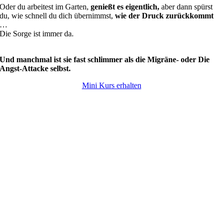
Oder du arbeitest im Garten,
genießt es eigentlich,
aber dann spürst
du, wie schnell du dich übernimmst,
wie der Druck zurückkommt
…
Die Sorge ist immer da.
Und manchmal ist sie fast schlimmer als die Migräne- oder Die
Angst-Attacke selbst.
Mini Kurs erhalten