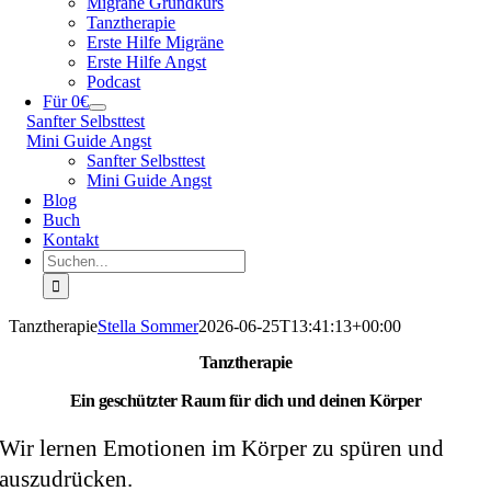
Migräne Grundkurs
Tanztherapie
Erste Hilfe Migräne
Erste Hilfe Angst
Podcast
Für 0€
Sanfter Selbsttest
Mini Guide Angst
Sanfter Selbsttest
Mini Guide Angst
Blog
Buch
Kontakt
Suche
nach:
Tanztherapie
Stella Sommer
2026-06-25T13:41:13+00:00
Tanztherapie
Ein geschützter Raum für dich und deinen Körper
Wir lernen Emotionen im Körper zu spüren und
auszudrücken.