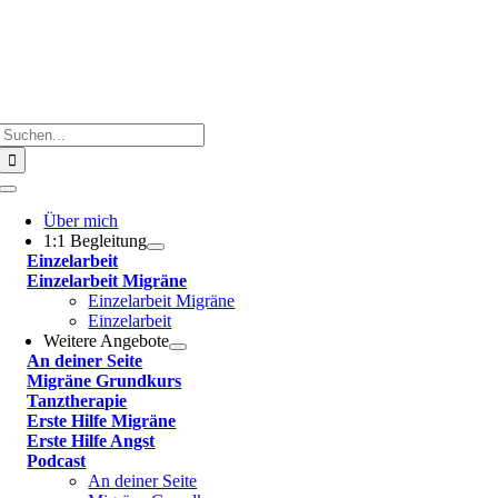
Suche
nach:
Toggle
Navigation
Über mich
1:1 Begleitung
Einzelarbeit
Einzelarbeit Migräne
Einzelarbeit Migräne
Einzelarbeit
Weitere Angebote
An deiner Seite
Migräne Grundkurs
Tanztherapie
Erste Hilfe Migräne
Erste Hilfe Angst
Podcast
An deiner Seite