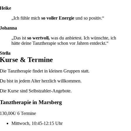
Heike
„Ich fühle mich
so voller Energie
und so positiv.“
Johanna
„Das ist
so wertvoll,
was du anbietest. Ich wünschte, ich
hätte deine Tanztherapie schon vor Jahren entdeckt.“
Stella
Kurse & Termine
Die Tanztherapie findet in kleinen Gruppen statt.
Du bist in jedem Alter herzlich willkommen.
Die Kurse sind Selbstzahler-Angebote.
Tanztherapie in Marsberg
130,00
€
/ 6 Termine
Mittwoch, 10:45-12:15 Uhr