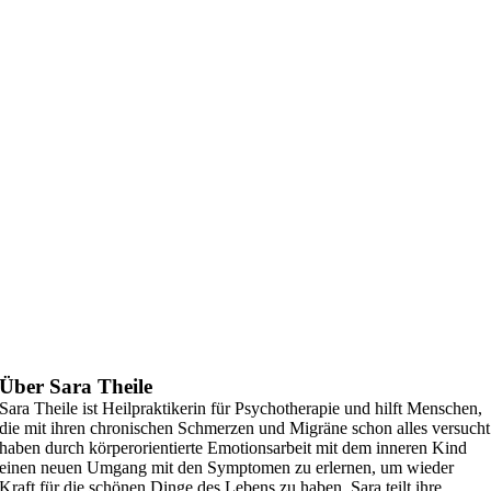
Über Sara Theile
Sara Theile ist Heilpraktikerin für Psychotherapie und hilft Menschen,
die mit ihren chronischen Schmerzen und Migräne schon alles versucht
haben durch körperorientierte Emotionsarbeit mit dem inneren Kind
einen neuen Umgang mit den Symptomen zu erlernen, um wieder
Kraft für die schönen Dinge des Lebens zu haben. Sara teilt ihre