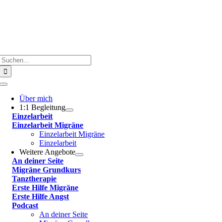
Suche
nach:
Toggle
Navigation
Über mich
1:1 Begleitung
Einzelarbeit
Einzelarbeit Migräne
Einzelarbeit Migräne
Einzelarbeit
Weitere Angebote
An deiner Seite
Migräne Grundkurs
Tanztherapie
Erste Hilfe Migräne
Erste Hilfe Angst
Podcast
An deiner Seite