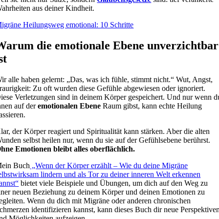
ahrheiten aus deiner Kindheit.
igräne Heilungsweg emotional: 10 Schritte
Warum die emotionale Ebene unverzichtbar
st
ir alle haben gelernt: „Das, was ich fühle, stimmt nicht.“ Wut, Angst,
raurigkeit: Zu oft wurden diese Gefühle abgewiesen oder ignoriert.
iese Verletzungen sind in deinem Körper gespeichert. Und nur wenn d
hnen auf der
emotionalen Ebene
Raum gibst, kann echte Heilung
assieren.
lar, der Körper reagiert und Spiritualität kann stärken. Aber die alten
unden selbst heilen nur, wenn du sie auf der Gefühlsebene berührst.
hne Emotionen bleibt alles oberflächlich.
ein Buch
„Wenn der Körper erzählt – Wie du deine Migräne
elbstwirksam lindern und als Tor zu deiner inneren Welt erkennen
annst“
bietet viele Beispiele und Übungen, um dich auf den Weg zu
iner neuen Beziehung zu deinem Körper und deinen Emotionen zu
egleiten. Wenn du dich mit Migräne oder anderen chronischen
chmerzen identifizieren kannst, kann dieses Buch dir neue Perspektive
nd Möglichkeiten aufzeigen.