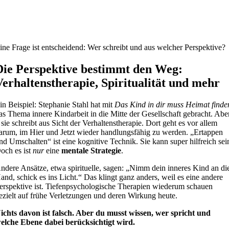
ine Frage ist entscheidend: Wer schreibt und aus welcher Perspektive?
Die Perspektive bestimmt den Weg:
Verhaltenstherapie, Spiritualität und mehr
in Beispiel: Stephanie Stahl hat mit
Das Kind in dir muss Heimat finde
as Thema innere Kindarbeit in die Mitte der Gesellschaft gebracht. Abe
 sie schreibt aus Sicht der Verhaltenstherapie. Dort geht es vor allem
arum, im Hier und Jetzt wieder handlungsfähig zu werden. „Ertappen
nd Umschalten“ ist eine kognitive Technik. Sie kann super hilfreich sei
och es ist
nur
eine
mentale Strategie
.
ndere Ansätze, etwa spirituelle, sagen: „Nimm dein inneres Kind an di
and, schick es ins Licht.“ Das klingt ganz anders, weil es eine andere
erspektive ist. Tiefenpsychologische Therapien wiederum schauen
ezielt auf frühe Verletzungen und deren Wirkung heute.
ichts davon ist falsch. Aber du musst wissen, wer spricht und
elche Ebene dabei berücksichtigt wird.