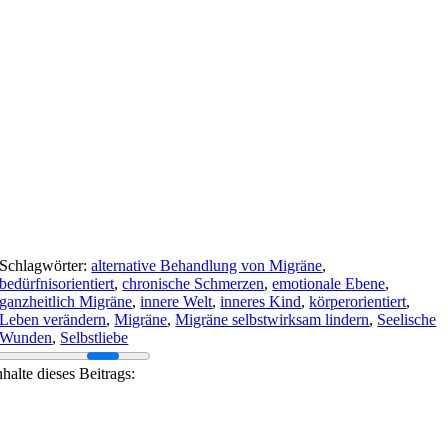
Schlagwörter:
alternative Behandlung von Migräne
,
bedürfnisorientiert
,
chronische Schmerzen
,
emotionale Ebene
,
ganzheitlich Migräne
,
innere Welt
,
inneres Kind
,
körperorientiert
,
Leben verändern
,
Migräne
,
Migräne selbstwirksam lindern
,
Seelische
Wunden
,
Selbstliebe
nhalte dieses Beitrags: