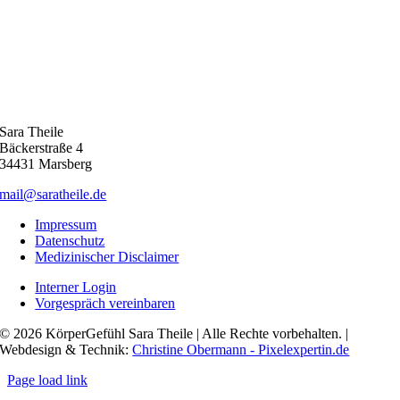
Sara Theile
Bäckerstraße 4
34431 Marsberg
mail@saratheile.de
Impressum
Datenschutz
Medizinischer Disclaimer
Interner Login
Vorgespräch vereinbaren
© 2026 KörperGefühl Sara Theile | Alle Rechte vorbehalten. |
Webdesign & Technik:
Christine Obermann - Pixelexpertin.de
Page load link
Nach