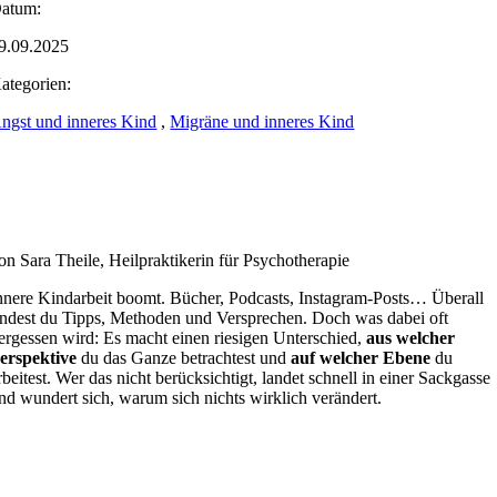
atum:
9.09.2025
ategorien:
ngst und inneres Kind
,
Migräne und inneres Kind
on Sara Theile, Heilpraktikerin für Psychotherapie
nnere Kindarbeit boomt. Bücher, Podcasts, Instagram-Posts… Überall
indest du Tipps, Methoden und Versprechen. Doch was dabei oft
ergessen wird: Es macht einen riesigen Unterschied,
aus welcher
erspektive
du das Ganze betrachtest und
auf welcher Ebene
du
rbeitest. Wer das nicht berücksichtigt, landet schnell in einer Sackgasse
nd wundert sich, warum sich nichts wirklich verändert.