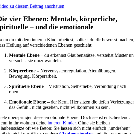
ideo zu diesem Beitrag anschauen
Die vier Ebenen: Mentale, körperliche,
spirituelle – und die emotionale
enn du mit dem inneren Kind arbeitest, solltest du dir bewusst machen
ass Heilung auf verschiedenen Ebenen geschieht:
Mentale Ebene
– du erkennst Glaubenssätze, verstehst Muster u
versuchst sie umzuwandeln.
Körperebene
– Nervensystemregulation, Atemübungen,
Bewegung, Körperarbeit.
Spirituelle Ebene
– Meditation, Selbstliebe, Verbindung nach
oben.
Emotionale Ebene
– der Kern. Hier sitzen die tiefen Verletzunge
das Gefühl, nicht gesehen, nicht willkommen zu sein.
iele überspringen diese emotionale Ebene. Doch sie ist entscheidend.
enn in ihr wohnen deine
inneren Kinder.
Ohne sie bleiben
laubenssätze oft wie Beton: Sie lassen sich nicht einfach „umdrehen“,
eil sie nicht nur Sätze, sondern
Glaubensgesetze
sind: tief verankerte