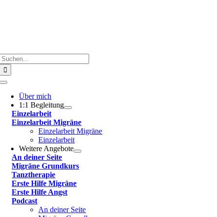
Suche
nach:
Toggle
Navigation
Über mich
1:1 Begleitung
Einzelarbeit
Einzelarbeit Migräne
Einzelarbeit Migräne
Einzelarbeit
Weitere Angebote
An deiner Seite
Migräne Grundkurs
Tanztherapie
Erste Hilfe Migräne
Erste Hilfe Angst
Podcast
An deiner Seite