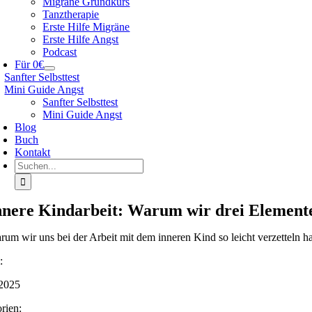
Migräne Grundkurs
Tanztherapie
Erste Hilfe Migräne
Erste Hilfe Angst
Podcast
Für 0€
Sanfter Selbsttest
Mini Guide Angst
Sanfter Selbsttest
Mini Guide Angst
Blog
Buch
Kontakt
Suche
nach:
nnere Kindarbeit: Warum wir drei Element
rum wir uns bei der Arbeit mit dem inneren Kind so leicht verzetteln h
:
2025
rien: