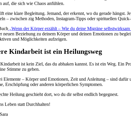
n auf, die sich wie Chaos anfühlen.
ilft eine klare Begleitung. Jemand, der erkennt, wo du gerade hängst. J
teln – zwischen zig Methoden, Instagram-Tipps oder spirituellen Quick-
Buch
„Wenn der Körper erzählt – Wie du deine Migräne selbstwirksam l
er neuen Beziehung zu deinem Körper und deinen Emotionen zu begleit
ktiven und Möglichkeiten aufzeigen.
re Kindarbeit ist ein Heilungsweg
 Kindarbeit ist kein Ziel, das du abhaken kannst. Es ist ein Weg. Ein 
ine Stimme zu geben.
ei Elemente – Körper und Emotionen, Zeit und Anleitung – sind dafür u
e, Erschöpfung oder anderen körperlichen Symptomen.
chte Heilung geschieht dort, wo du dir selbst endlich begegnest.
ns Leben statt Durchhalten!
Sara