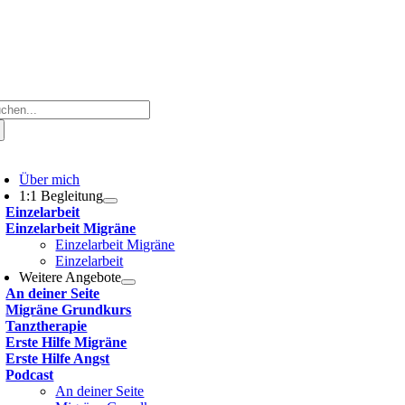
che
ch:
oggle
avigation
Über mich
1:1 Begleitung
Einzelarbeit
Einzelarbeit Migräne
Einzelarbeit Migräne
Einzelarbeit
Weitere Angebote
An deiner Seite
Migräne Grundkurs
Tanztherapie
Erste Hilfe Migräne
Erste Hilfe Angst
Podcast
An deiner Seite