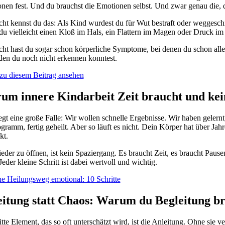
nen fest. Und du brauchst die Emotionen selbst. Und zwar genau die, d
icht kennst du das: Als Kind wurdest du für Wut bestraft oder weggesch
 du vielleicht einen Kloß im Hals, ein Flattern im Magen oder Druck i
icht hast du sogar schon körperliche Symptome, bei denen du schon all
den du noch nicht erkennen konntest.
zu diesem Beitrag ansehen
m innere Kindarbeit Zeit braucht und kein
iegt eine große Falle: Wir wollen schnelle Ergebnisse. Wir haben gelern
ogramm, fertig geheilt. Aber so läuft es nicht. Dein Körper hat über Jah
kt.
eder zu öffnen, ist kein Spaziergang. Es braucht Zeit, es braucht Pause
Jeder kleine Schritt ist dabei wertvoll und wichtig.
e Heilungsweg emotional: 10 Schritte
eitung statt Chaos: Warum du Begleitung b
tte Element, das so oft unterschätzt wird, ist die Anleitung. Ohne sie ve