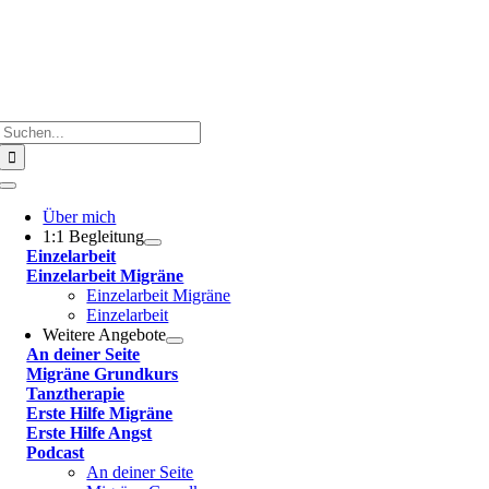
Suche
nach:
Toggle
Navigation
Über mich
1:1 Begleitung
Einzelarbeit
Einzelarbeit Migräne
Einzelarbeit Migräne
Einzelarbeit
Weitere Angebote
An deiner Seite
Migräne Grundkurs
Tanztherapie
Erste Hilfe Migräne
Erste Hilfe Angst
Podcast
An deiner Seite