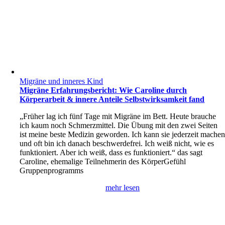
Migräne und inneres Kind
Migräne Erfahrungsbericht: Wie Caroline durch
Körperarbeit & innere Anteile Selbstwirksamkeit fand
„Früher lag ich fünf Tage mit Migräne im Bett. Heute brauche
ich kaum noch Schmerzmittel. Die Übung mit den zwei Seiten
ist meine beste Medizin geworden. Ich kann sie jederzeit mache
und oft bin ich danach beschwerdefrei. Ich weiß nicht, wie es
funktioniert. Aber ich weiß, dass es funktioniert.“ das sagt
Caroline, ehemalige Teilnehmerin des KörperGefühl
Gruppenprogramms
mehr lesen