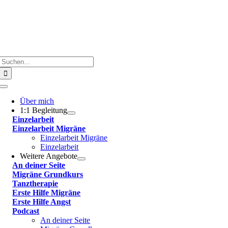
Suche
nach:
Toggle
Navigation
Über mich
1:1 Begleitung
Einzelarbeit
Einzelarbeit Migräne
Einzelarbeit Migräne
Einzelarbeit
Weitere Angebote
An deiner Seite
Migräne Grundkurs
Tanztherapie
Erste Hilfe Migräne
Erste Hilfe Angst
Podcast
An deiner Seite