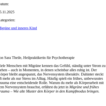
atum:
5.11.2025
ategorien:
igräne und inneres Kind
on Sara Theile, Heilpraktikerin für Psychotherapie
iele Menschen mit Migräne kennen das Gefühl, ständig unter Strom zu
tehen – auch in Momenten, in denen scheinbar alles ruhig ist. Der
örper bleibt angespannt, das Nervensystem überaktiv. Dahinter steckt
ft mehr als nur Stress im Alltag. Häufig spielt ein frühes, unbewusstes
rauma eine entscheidende Rolle. Warum du mehr als Körperarbeit mit
em Nervensystem brauchst, erfährst du jetzt in
Migräne und frühes
rauma – Wie alte Muster den Körper in den Kampfmodus bringen.