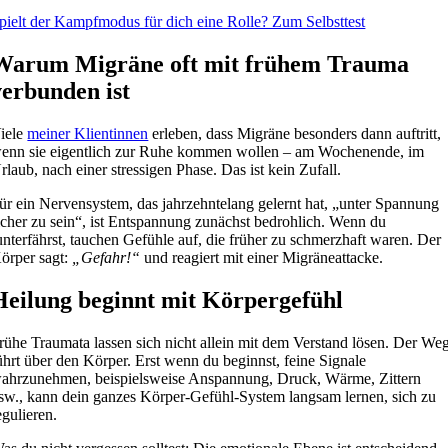
pielt der Kampfmodus für dich eine Rolle? Zum Selbsttest
Warum Migräne oft mit frühem Trauma
verbunden ist
iele
meiner Klientinnen
erleben, dass Migräne besonders dann auftritt,
enn sie eigentlich zur Ruhe kommen wollen – am Wochenende, im
rlaub, nach einer stressigen Phase. Das ist kein Zufall.
ür ein Nervensystem, das jahrzehntelang gelernt hat, „unter Spannung
icher zu sein“, ist Entspannung zunächst bedrohlich. Wenn du
unterfährst, tauchen Gefühle auf, die früher zu schmerzhaft waren. Der
örper sagt:
„Gefahr!“
und reagiert mit einer Migräneattacke.
Heilung beginnt mit Körpergefühl
rühe Traumata lassen sich nicht allein mit dem Verstand lösen. Der We
ührt über den Körper. Erst wenn du beginnst, feine Signale
ahrzunehmen, beispielsweise Anspannung, Druck, Wärme, Zittern
sw., kann dein ganzes Körper-Gefühl-System langsam lernen, sich zu
egulieren.