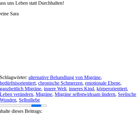
ass uns Leben statt Durchhalten!
eine Sara
Schlagwörter:
alternative Behandlung von Migräne
,
bedürfnisorientiert
,
chronische Schmerzen
,
emotionale Ebene
,
ganzheitlich Migräne
,
innere Welt
,
inneres Kind
,
körperorientiert
,
Leben verändern
,
Migräne
,
Migräne selbstwirksam lindern
,
Seelische
Wunden
,
Selbstliebe
nhalte dieses Beitrags: