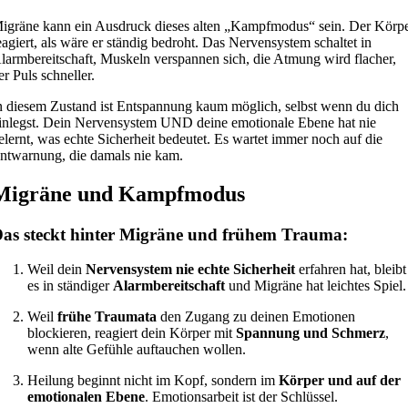
igräne kann ein Ausdruck dieses alten „Kampfmodus“ sein. Der Körp
eagiert, als wäre er ständig bedroht. Das Nervensystem schaltet in
larmbereitschaft, Muskeln verspannen sich, die Atmung wird flacher,
er Puls schneller.
n diesem Zustand ist Entspannung kaum möglich, selbst wenn du dich
inlegst. Dein Nervensystem UND deine emotionale Ebene hat nie
elernt, was echte Sicherheit bedeutet. Es wartet immer noch auf die
ntwarnung, die damals nie kam.
Migräne und Kampfmodus
as steckt hinter Migräne und frühem Trauma:
Weil dein
Nervensystem nie echte Sicherheit
erfahren hat, bleibt
es in ständiger
Alarmbereitschaft
und Migräne hat leichtes Spiel.
Weil
frühe Traumata
den Zugang zu deinen Emotionen
blockieren, reagiert dein Körper mit
Spannung und Schmerz
,
wenn alte Gefühle auftauchen wollen.
Heilung beginnt nicht im Kopf, sondern im
Körper und auf der
emotionalen Ebene
. Emotionsarbeit ist der Schlüssel.