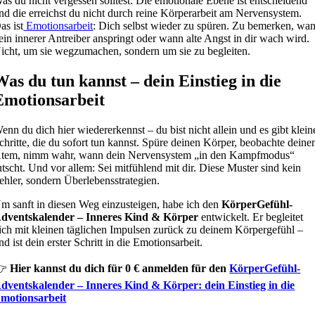
as du nicht vergessen solltest: Die emotionale Ebene ist entscheidend
nd die erreichst du nicht durch reine Körperarbeit am Nervensystem.
as ist
Emotionsarbeit
: Dich selbst wieder zu spüren. Zu bemerken, wa
ein innerer Antreiber anspringt oder wann alte Angst in dir wach wird.
icht, um sie wegzumachen, sondern um sie zu begleiten.
Was du tun kannst – dein Einstieg in die
Emotionsarbeit
enn du dich hier wiedererkennst – du bist nicht allein und es gibt klein
chritte, die du sofort tun kannst. Spüre deinen Körper, beobachte deine
tem, nimm wahr, wann dein Nervensystem „in den Kampfmodus“
utscht. Und vor allem: Sei mitfühlend mit dir. Diese Muster sind kein
ehler, sondern Überlebensstrategien.
m sanft in diesen Weg einzusteigen, habe ich den
KörperGefühl-
dventskalender – Inneres Kind & Körper
entwickelt. Er begleitet
ich mit kleinen täglichen Impulsen zurück zu deinem Körpergefühl –
nd ist dein erster Schritt in die Emotionsarbeit.
👉
Hier kannst du dich für 0 € anmelden für den
KörperGefühl-
dventskalender – Inneres Kind & Körper: dein Einstieg in die
motionsarbeit