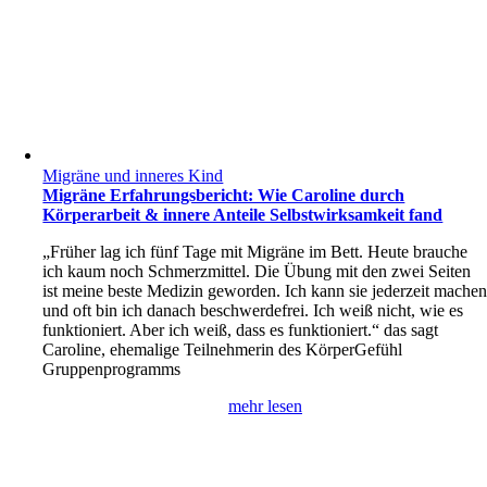
Migräne und inneres Kind
Migräne Erfahrungsbericht: Wie Caroline durch
Körperarbeit & innere Anteile Selbstwirksamkeit fand
„Früher lag ich fünf Tage mit Migräne im Bett. Heute brauche
ich kaum noch Schmerzmittel. Die Übung mit den zwei Seiten
ist meine beste Medizin geworden. Ich kann sie jederzeit mache
und oft bin ich danach beschwerdefrei. Ich weiß nicht, wie es
funktioniert. Aber ich weiß, dass es funktioniert.“ das sagt
Caroline, ehemalige Teilnehmerin des KörperGefühl
Gruppenprogramms
mehr lesen