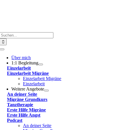
Suche
nach:
Toggle
Navigation
Über mich
1:1 Begleitung
Einzelarbeit
Einzelarbeit Migräne
Einzelarbeit Migräne
Einzelarbeit
Weitere Angebote
An deiner Seite
Migräne Grundkurs
Tanztherapie
Erste Hilfe Migräne
Erste Hilfe Angst
Podcast
An deiner Seite