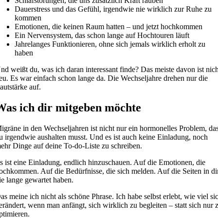
Schlafstörungen, die uns zusätzlich Kraft rauben
Dauerstress und das Gefühl, irgendwie nie wirklich zur Ruhe zu
kommen
Emotionen, die keinen Raum hatten – und jetzt hochkommen
Ein Nervensystem, das schon lange auf Hochtouren läuft
Jahrelanges Funktionieren, ohne sich jemals wirklich erholt zu
haben
nd weißt du, was ich daran interessant finde? Das meiste davon ist nic
eu. Es war einfach schon lange da. Die Wechseljahre drehen nur die
autstärke auf.
Was ich dir mitgeben möchte
igräne in den Wechseljahren ist nicht nur ein hormonelles Problem, da
u irgendwie aushalten musst. Und es ist auch keine Einladung, noch
ehr Dinge auf deine To-do-Liste zu schreiben.
s ist eine Einladung, endlich hinzuschauen. Auf die Emotionen, die
ochkommen. Auf die Bedürfnisse, die sich melden. Auf die Seiten in dir
ie lange gewartet haben.
as meine ich nicht als schöne Phrase. Ich habe selbst erlebt, wie viel si
erändert, wenn man anfängt, sich wirklich zu begleiten – statt sich nur 
ptimieren.