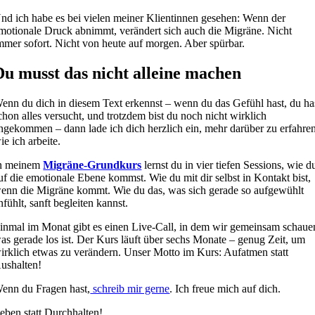
nd ich habe es bei vielen meiner Klientinnen gesehen: Wenn der
motionale Druck abnimmt, verändert sich auch die Migräne. Nicht
mmer sofort. Nicht von heute auf morgen. Aber spürbar.
Du musst das nicht alleine machen
enn du dich in diesem Text erkennst – wenn du das Gefühl hast, du ha
chon alles versucht, und trotzdem bist du noch nicht wirklich
ngekommen – dann lade ich dich herzlich ein, mehr darüber zu erfahren
ie ich arbeite.
n meinem
Migräne-Grundkurs
lernst du in vier tiefen Sessions, wie d
uf die emotionale Ebene kommst. Wie du mit dir selbst in Kontakt bist,
enn die Migräne kommt. Wie du das, was sich gerade so aufgewühlt
nfühlt, sanft begleiten kannst.
inmal im Monat gibt es einen Live-Call, in dem wir gemeinsam schaue
as gerade los ist. Der Kurs läuft über sechs Monate – genug Zeit, um
irklich etwas zu verändern. Unser Motto im Kurs: Aufatmen statt
ushalten!
enn du Fragen hast,
schreib mir gerne
. Ich freue mich auf dich.
eben statt Durchhalten!