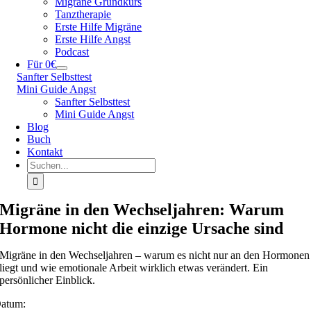
Migräne Grundkurs
Tanztherapie
Erste Hilfe Migräne
Erste Hilfe Angst
Podcast
Für 0€
Sanfter Selbsttest
Mini Guide Angst
Sanfter Selbsttest
Mini Guide Angst
Blog
Buch
Kontakt
Suche
nach:
Migräne in den Wechseljahren: Warum
Hormone nicht die einzige Ursache sind
Migräne in den Wechseljahren – warum es nicht nur an den Hormonen
liegt und wie emotionale Arbeit wirklich etwas verändert. Ein
persönlicher Einblick.
atum: