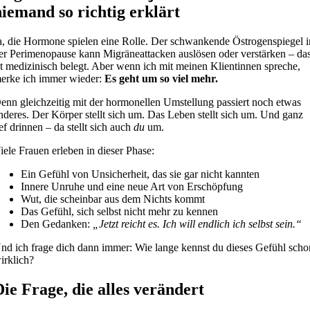
niemand so richtig erklärt
a, die Hormone spielen eine Rolle. Der schwankende Östrogenspiegel i
er Perimenopause kann Migräneattacken auslösen oder verstärken – da
st medizinisch belegt. Aber wenn ich mit meinen Klientinnen spreche,
erke ich immer wieder:
Es geht um so viel mehr.
enn gleichzeitig mit der hormonellen Umstellung passiert noch etwas
nderes. Der Körper stellt sich um. Das Leben stellt sich um. Und ganz
ief drinnen – da stellt sich auch
du
um.
iele Frauen erleben in dieser Phase:
Ein Gefühl von Unsicherheit, das sie gar nicht kannten
Innere Unruhe und eine neue Art von Erschöpfung
Wut, die scheinbar aus dem Nichts kommt
Das Gefühl, sich selbst nicht mehr zu kennen
Den Gedanken:
„Jetzt reicht es. Ich will endlich ich selbst sein.“
nd ich frage dich dann immer: Wie lange kennst du dieses Gefühl scho
irklich?
Die Frage, die alles verändert