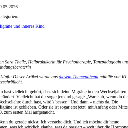
9.05.2026
ategorien:
igräne und inneres Kind
on Sara Theile, Heilpraktikerin für Psychotherapie, Tanzpädagogin un
indungsberaterin
I-Info: Dieser Artikel wurde aus
diesem Themenabend
mithilfe von KI
erschriftlicht.
u hast vielleicht gehört, dass sich deine Migräne in den Wechseljahren
erändert. Vielleicht hat dir sogar jemand gesagt: „Warte ab, wenn du di
echseljahre durch hast, wird’s besser.“ Und dann – nichts da. Die
igräne ist geblieben. Oder sie ist sogar erst jetzt, mit Anfang oder Mitte
0, zum ersten Mal aufgetaucht.
enn du gerade nickst: Ich verstehe dich. Und ich möchte dir heute
agen, was ich wirklich glaube, was da passiert – weit über die Hormon