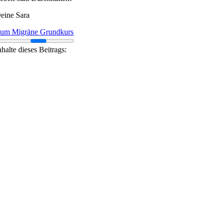
eine Sara
um Migräne Grundkurs
nhalte dieses Beitrags: