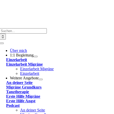
Suche
nach:
Toggle
Navigation
Über mich
1:1 Begleitung
Einzelarbeit
Einzelarbeit Migräne
Einzelarbeit Migräne
Einzelarbeit
Weitere Angebote
An deiner Seite
Migräne Grundkurs
Tanztherapie
Erste Hilfe Migräne
Erste Hilfe Angst
Podcast
An deiner Seite