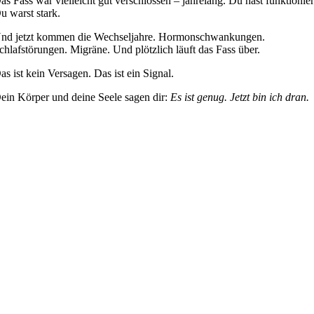
as Fass war vielleicht gut verschlossen – jahrelang. Du hast funktionier
u warst stark.
nd jetzt kommen die Wechseljahre. Hormonschwankungen.
chlafstörungen. Migräne. Und plötzlich läuft das Fass über.
as ist kein Versagen. Das ist ein Signal.
ein Körper und deine Seele sagen dir:
Es ist genug. Jetzt bin ich dran.