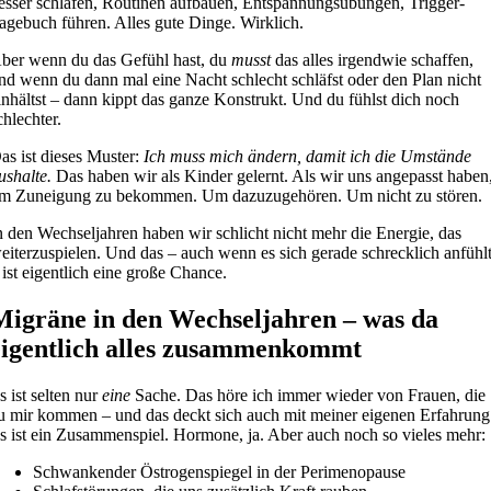
esser schlafen, Routinen aufbauen, Entspannungsübungen, Trigger-
agebuch führen. Alles gute Dinge. Wirklich.
ber wenn du das Gefühl hast, du
musst
das alles irgendwie schaffen,
nd wenn du dann mal eine Nacht schlecht schläfst oder den Plan nicht
inhältst – dann kippt das ganze Konstrukt. Und du fühlst dich noch
chlechter.
as ist dieses Muster:
Ich muss mich ändern, damit ich die Umstände
ushalte.
Das haben wir als Kinder gelernt. Als wir uns angepasst haben
m Zuneigung zu bekommen. Um dazuzugehören. Um nicht zu stören.
n den Wechseljahren haben wir schlicht nicht mehr die Energie, das
eiterzuspielen. Und das – auch wenn es sich gerade schrecklich anfühl
 ist eigentlich eine große Chance.
Migräne in den Wechseljahren – was da
eigentlich alles zusammenkommt
s ist selten nur
eine
Sache. Das höre ich immer wieder von Frauen, die
u mir kommen – und das deckt sich auch mit meiner eigenen Erfahrung
s ist ein Zusammenspiel. Hormone, ja. Aber auch noch so vieles mehr:
Schwankender Östrogenspiegel in der Perimenopause