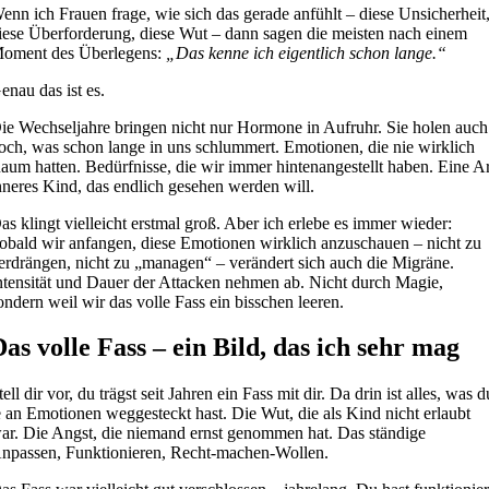
enn ich Frauen frage, wie sich das gerade anfühlt – diese Unsicherheit
iese Überforderung, diese Wut – dann sagen die meisten nach einem
oment des Überlegens:
„Das kenne ich eigentlich schon lange.“
enau das ist es.
ie Wechseljahre bringen nicht nur Hormone in Aufruhr. Sie holen auch
och, was schon lange in uns schlummert. Emotionen, die nie wirklich
aum hatten. Bedürfnisse, die wir immer hintenangestellt haben. Eine Ar
nneres Kind, das endlich gesehen werden will.
as klingt vielleicht erstmal groß. Aber ich erlebe es immer wieder:
obald wir anfangen, diese Emotionen wirklich anzuschauen – nicht zu
erdrängen, nicht zu „managen“ – verändert sich auch die Migräne.
ntensität und Dauer der Attacken nehmen ab. Nicht durch Magie,
ondern weil wir das volle Fass ein bisschen leeren.
Das volle Fass – ein Bild, das ich sehr mag
tell dir vor, du trägst seit Jahren ein Fass mit dir. Da drin ist alles, was d
e an Emotionen weggesteckt hast. Die Wut, die als Kind nicht erlaubt
ar. Die Angst, die niemand ernst genommen hat. Das ständige
npassen, Funktionieren, Recht-machen-Wollen.