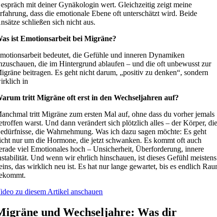
espräch mit deiner Gynäkologin wert. Gleichzeitig zeigt meine
rfahrung, dass die emotionale Ebene oft unterschätzt wird. Beide
nsätze schließen sich nicht aus.
as ist Emotionsarbeit bei Migräne?
motionsarbeit bedeutet, die Gefühle und inneren Dynamiken
nzuschauen, die im Hintergrund ablaufen – und die oft unbewusst zur
igräne beitragen. Es geht nicht darum, „positiv zu denken“, sondern
irklich in
arum tritt Migräne oft erst in den Wechseljahren auf?
anchmal tritt Migräne zum ersten Mal auf, ohne dass du vorher jemals
etroffen warst. Und dann verändert sich plötzlich alles – der Körper, di
edürfnisse, die Wahrnehmung. Was ich dazu sagen möchte: Es geht
icht nur um die Hormone, die jetzt schwanken. Es kommt oft auch
erade viel Emotionales hoch – Unsicherheit, Überforderung, innere
nstabilität. Und wenn wir ehrlich hinschauen, ist dieses Gefühl meistens
eins, das wirklich neu ist. Es hat nur lange gewartet, bis es endlich Ra
ekommt.
ideo zu diesem Artikel anschauen
Migräne und Wechseljahre: Was dir