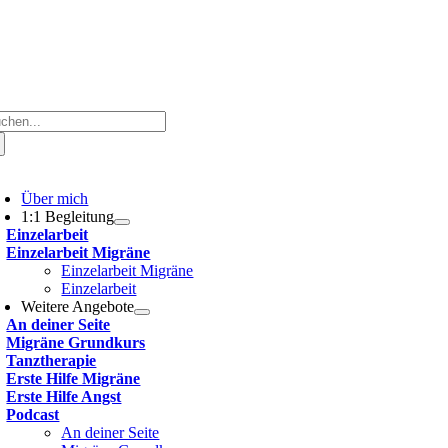
che
ch:
oggle
avigation
Über mich
1:1 Begleitung
Einzelarbeit
Einzelarbeit Migräne
Einzelarbeit Migräne
Einzelarbeit
Weitere Angebote
An deiner Seite
Migräne Grundkurs
Tanztherapie
Erste Hilfe Migräne
Erste Hilfe Angst
Podcast
An deiner Seite