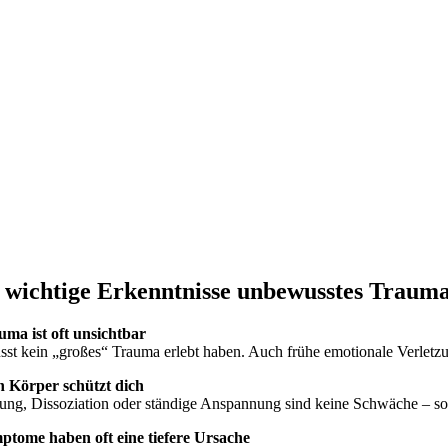
3 wichtige Erkenntnisse unbewusstes Traum
uma ist oft unsichtbar
st kein „großes“ Trauma erlebt haben. Auch frühe emotionale Verletz
n Körper schützt dich
rung, Dissoziation oder ständige Anspannung sind keine Schwäche – so
ptome haben oft eine tiefere Ursache