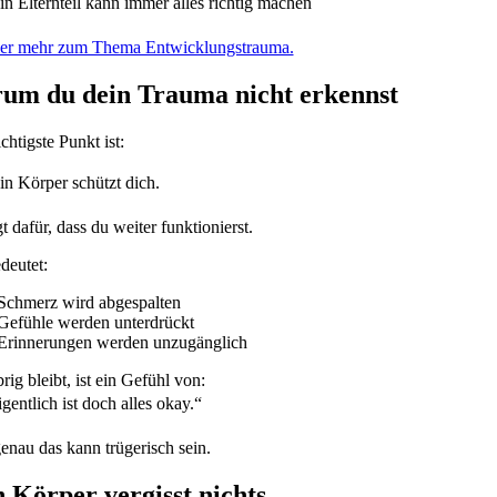
n Elternteil kann immer alles richtig machen
ier mehr zum Thema Entwicklungstrauma.
um du dein Trauma nicht erkennst
htigste Punkt ist:
n Körper schützt dich.
t dafür, dass du weiter funktionierst.
deutet:
Schmerz wird abgespalten
Gefühle werden unterdrückt
Erinnerungen werden unzugänglich
ig bleibt, ist ein Gefühl von:
gentlich ist doch alles okay.“
enau das kann trügerisch sein.
 Körper vergisst nichts