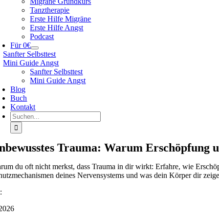
Migräne Grundkurs
Tanztherapie
Erste Hilfe Migräne
Erste Hilfe Angst
Podcast
Für 0€
Sanfter Selbsttest
Mini Guide Angst
Sanfter Selbsttest
Mini Guide Angst
Blog
Buch
Kontakt
Suche
nach:
nbewusstes Trauma: Warum Erschöpfung u
rum du oft nicht merkst, dass Trauma in dir wirkt: Erfahre, wie Ers
hutzmechanismen deines Nervensystems und was dein Körper dir zeig
:
2026