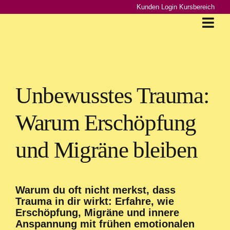
Zum
Kunden Login Kursbereich
Inhalt
Togg
springen
Navi
Über mich
1:1 Begleitung
Unbewusstes Trauma:
Weitere Angebote
Warum Erschöpfung
Für 0€
und Migräne bleiben
Blog
Buch
Warum du oft nicht merkst, dass
Kontakt
Trauma in dir wirkt: Erfahre, wie
Erschöpfung, Migräne und innere
Suche
Anspannung mit frühen emotionalen
nach: