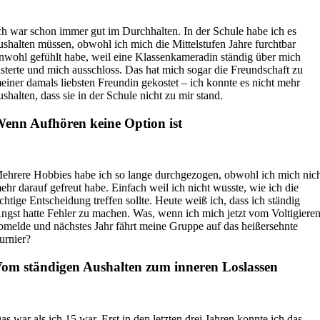
ch war schon immer gut im Durchhalten. In der Schule habe ich es
ushalten müssen, obwohl ich mich die Mittelstufen Jahre furchtbar
nwohl gefühlt habe, weil eine Klassenkameradin ständig über mich
ästerte und mich ausschloss. Das hat mich sogar die Freundschaft zu
einer damals liebsten Freundin gekostet – ich konnte es nicht mehr
ushalten, dass sie in der Schule nicht zu mir stand.
enn Aufhören keine Option ist
ehrere Hobbies habe ich so lange durchgezogen, obwohl ich mich nic
ehr darauf gefreut habe. Einfach weil ich nicht wusste, wie ich die
ichtige Entscheidung treffen sollte. Heute weiß ich, dass ich ständig
ngst hatte Fehler zu machen. Was, wenn ich mich jetzt vom Voltigiere
bmelde und nächstes Jahr fährt meine Gruppe auf das heißersehnte
urnier?
om ständigen Aushalten zum inneren Loslassen
as war als ich 15 war. Erst in den letzten drei Jahren konnte ich das