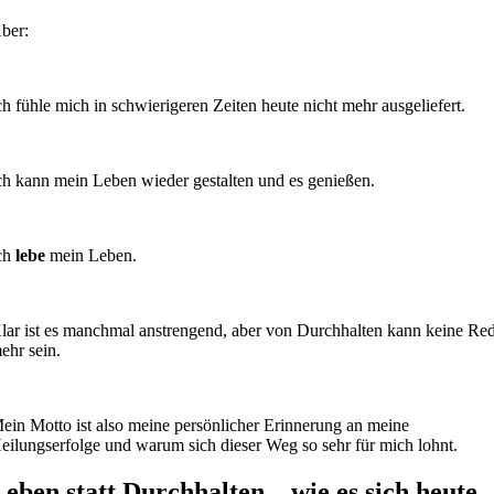
ber:
ch fühle mich in schwierigeren Zeiten heute nicht mehr ausgeliefert.
ch kann mein Leben wieder gestalten und es genießen.
ch
lebe
mein Leben.
lar ist es manchmal anstrengend, aber von Durchhalten kann keine Re
ehr sein.
ein Motto ist also meine persönlicher Erinnerung an meine
eilungserfolge und warum sich dieser Weg so sehr für mich lohnt.
Leben statt Durchhalten – wie es sich heute