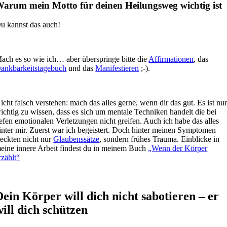
arum mein Motto für deinen Heilungsweg wichtig ist
u kannst das auch!
ach es so wie ich… aber überspringe bitte die
Affirmationen
, das
ankbarkeitstagebuch
und das
Manifestieren
;-).
icht falsch verstehen: mach das alles gerne, wenn dir das gut. Es ist nu
ichtig zu wissen, dass es sich um mentale Techniken handelt die bei
iefen emotionalen Verletzungen nicht greifen. Auch ich habe das alles
inter mir. Zuerst war ich begeistert. Doch hinter meinen Symptomen
teckten nicht nur
Glaubenssätze
, sondern frühes Trauma. Einblicke in
eine innere Arbeit findest du in meinem Buch
„Wenn der Körper
rzählt“
Dein Körper will dich nicht sabotieren – er
will dich schützen