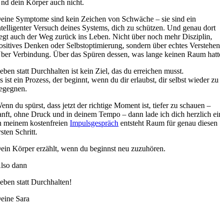
nd dein Körper auch nicht.
eine Symptome sind kein Zeichen von Schwäche – sie sind ein
ntelligenter Versuch deines Systems, dich zu schützen. Und genau dort
iegt auch der Weg zurück ins Leben. Nicht über noch mehr Disziplin,
ositives Denken oder Selbstoptimierung, sondern über echtes Verstehen
ber Verbindung. Über das Spüren dessen, was lange keinen Raum hatt
eben statt Durchhalten ist kein Ziel, das du erreichen musst.
s ist ein Prozess, der beginnt, wenn du dir erlaubst, dir selbst wieder zu
egegnen.
enn du spürst, dass jetzt der richtige Moment ist, tiefer zu schauen –
anft, ohne Druck und in deinem Tempo – dann lade ich dich herzlich ei
n meinem kostenfreien
Impulsgespräch
entsteht Raum für genau diesen
rsten Schritt.
ein Körper erzählt, wenn du beginnst neu zuzuhören.
lso dann
eben statt Durchhalten!
eine Sara