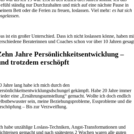
efühl ständig nur Durchzuhalten und mich auf eine nächste Pause in
einem Bett oder die Ferien zu freuen, loslassen. Viel mehr
: es hat sich
osgelassen
.
as ist ein großer Unterschied. Dass ich nicht loslassen könne, haben mi
erschiedene Beraterinnen und Coaches schon vor über 10 Jahren gesagt
Zehn Jahre Persönlichkeitsentwicklung –
und trotzdem erschöpft
0 Jahre lang habe ich mich durch den
ersönlichkeitsentwicklungsdschungel gekämpft. Habe 20 Jahre immer
ieder eine „Ernährungsumstellung“ gemacht. Wollte ich doch endlich
elbstbewusster sein, meine Beziehungsprobleme, Essprobleme und die
rschöpfung – Bis zur Verzweiflung.
ch habe unzählige Loslass-Techniken, Angst-Transformationen und
ichtreisen gemacht und nach spätestens 2 Wochen waren alle guten