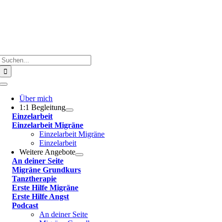
Suche
nach:
Toggle
Navigation
Über mich
1:1 Begleitung
Einzelarbeit
Einzelarbeit Migräne
Einzelarbeit Migräne
Einzelarbeit
Weitere Angebote
An deiner Seite
Migräne Grundkurs
Tanztherapie
Erste Hilfe Migräne
Erste Hilfe Angst
Podcast
An deiner Seite