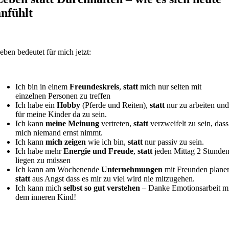
anfühlt
eben bedeutet für mich jetzt:
Ich bin in einem
Freundeskreis
,
statt
mich nur selten mit
einzelnen Personen zu treffen
Ich habe ein
Hobby
(Pferde und Reiten),
statt
nur zu arbeiten un
für meine Kinder da zu sein.
Ich kann
meine Meinung
vertreten,
statt
verzweifelt zu sein, dass
mich niemand ernst nimmt.
Ich kann
mich zeigen
wie ich bin,
statt
nur passiv zu sein.
Ich habe mehr
Energie und Freude
,
statt
jeden Mittag 2 Stunde
liegen zu müssen
Ich kann am Wochenende
Unternehmungen
mit Freunden plane
statt
aus Angst dass es mir zu viel wird nie mitzugehen.
Ich kann mich
selbst so gut verstehen
– Danke Emotionsarbeit m
dem inneren Kind!