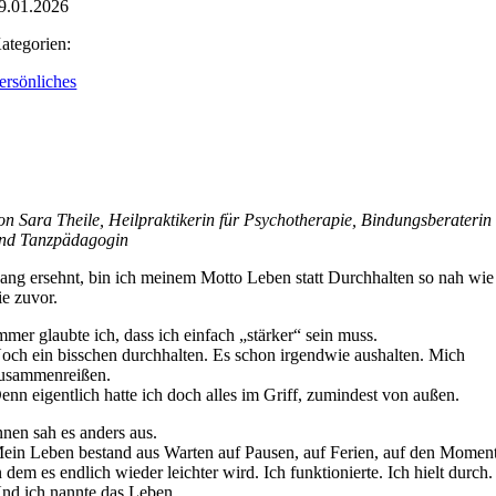
9.01.2026
ategorien:
ersönliches
on Sara Theile, Heilpraktikerin für Psychotherapie, Bindungsberaterin
nd Tanzpädagogin
ang ersehnt, bin ich meinem Motto Leben statt Durchhalten so nah wie
ie zuvor.
mmer glaubte ich, dass ich einfach „stärker“ sein muss.
och ein bisschen durchhalten. Es schon irgendwie aushalten. Mich
usammenreißen.
enn eigentlich hatte ich doch alles im Griff, zumindest von außen.
nnen sah es anders aus.
ein Leben bestand aus Warten auf Pausen, auf Ferien, auf den Moment
n dem es endlich wieder leichter wird. Ich funktionierte. Ich hielt durch.
nd ich nannte das Leben.