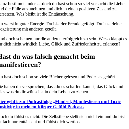
anz bestimmt anders…doch du hast schon so viel versucht die Liebe
nd die Fülle anzunehmen und dich in einen positiven Zustand zu
ersetzen. Was bleibt ist die Enttäuschung.
u warst in guter Energie. Du bist der Freude gefolgt. Du hast deine
egeisterung mit anderen geteilt.
nd doch scheinen nur die anderen erfolgreich zu sein. Wieso klappt es
ür dich nicht wirklich Liebe, Glück und Zufriedenheit zu erlangen?
Hast du was falsch gemacht beim
manifestieren?
u hast doch schon so viele Bücher gelesen und Podcasts gehört.
ie haben dir versprochen, dass du es schaffen kannst, das Glück und
lles was du dir wünschst in dein Leben zu ziehen.
ier geht’s zur Podcastfolge „Mindset, Manifestieren und Toxic
ositivity in meinem Körper Gefühl Podcast.
och du fühlst es nicht. Die Selbstliebe stellt sich nicht ein und du bist
infach nur enttäuscht und fühlst dich wertlos.