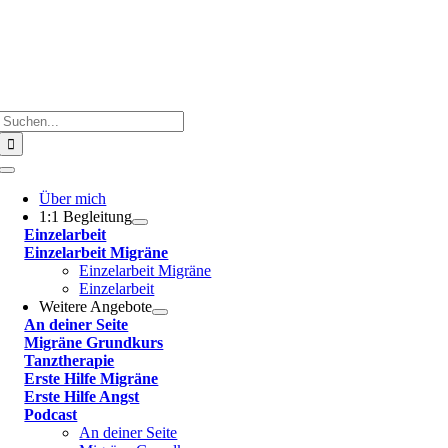
Suche
nach:
Toggle
Navigation
Über mich
1:1 Begleitung
Einzelarbeit
Einzelarbeit Migräne
Einzelarbeit Migräne
Einzelarbeit
Weitere Angebote
An deiner Seite
Migräne Grundkurs
Tanztherapie
Erste Hilfe Migräne
Erste Hilfe Angst
Podcast
An deiner Seite