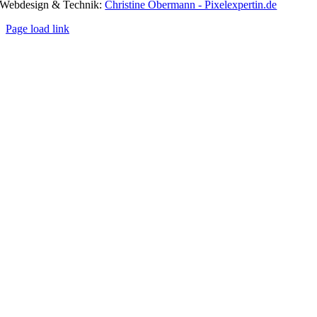
Webdesign & Technik:
Christine Obermann - Pixelexpertin.de
Page load link
Nach
oben