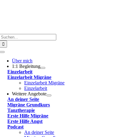
Suche
nach:
Toggle
Navigation
Über mich
1:1 Begleitung
Einzelarbeit
Einzelarbeit Migräne
Einzelarbeit Migräne
Einzelarbeit
Weitere Angebote
An deiner Seite
Migräne Grundkurs
Tanztherapie
Erste Hilfe Migräne
Erste Hilfe Angst
Podcast
An deiner Seite