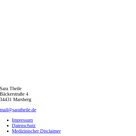
Sara Theile
Bäckerstraße 4
34431 Marsberg
mail@saratheile.de
Impressum
Datenschutz
Medizinischer Disclaimer