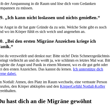
ib der Anspannung in dir Raum und löse dich vom Gedanken
ntspannen zu müssen.
9. „Ich kann nicht loslassen und nichts genießen.“
ie Angst in dir hat gute Gründe da zu sein. Welche Seite gibt es noch
nd wo im Körper fühlt es sich weich und angenehm an.
0. „Bei den ersten Migräne Anzeichen kriege ich
anik.“
ist du verzweifelt und denkst nur: Bitte nicht! Dein Schmerzgedächtnis
pringt vielleicht an und du weißt ja, wie schlimm es letztes Mal war. Bit
egleite die Angst und Panik in einem Moment, wo es dir gut geht oder
ei den ersten Anzeichen. Das kannst du lernen.
Ich unterstütze dich
erne dabei.
m Notfall: Atmen, den Platz im Raum wechseln, eine vertraute Person
nrufen, den Körper abklopfen und den
KörperGefühl Notfall-Koffer
ereithalten.
Du hast dich an die Migräne gewöhnt