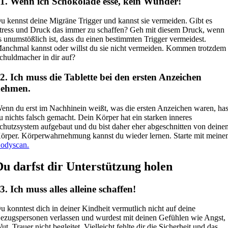
1. Wenn ich Schokolade esse, kein Wunder!
u kennst deine Migräne Trigger und kannst sie vermeiden. Gibt es
tress und Druck das immer zu schaffen? Geh mit diesem Druck, wenn
s unumstößlich ist, dass du einen bestimmten Trigger vermeidest.
anchmal kannst oder willst du sie nicht vermeiden. Kommen trotzdem
chuldmacher in dir auf?
2. Ich muss die Tablette bei den ersten Anzeichen
nehmen.
enn du erst im Nachhinein weißt, was die ersten Anzeichen waren, has
u nichts falsch gemacht. Dein Körper hat ein starken inneres
chutzsystem aufgebaut und du bist daher eher abgeschnitten von deine
örper. Körperwahrnehmung kannst du wieder lernen. Starte mit mein
odyscan.
Du darfst dir Unterstützung holen
3. Ich muss alles alleine schaffen!
u konntest dich in deiner Kindheit vermutlich nicht auf deine
ezugspersonen verlassen und wurdest mit deinen Gefühlen wie Angst,
ut, Trauer nicht begleitet. Vielleicht fehlte dir die Sicherheit und das