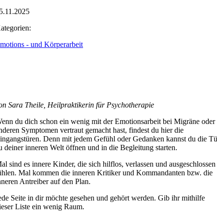
5.11.2025
ategorien:
motions - und Körperarbeit
on Sara Theile, Heilpraktikerin für Psychotherapie
enn du dich schon ein wenig mit der Emotionsarbeit bei Migräne oder
nderen Symptomen vertraut gemacht hast, findest du hier die
ingangstüren. Denn mit jedem Gefühl oder Gedanken kannst du die Tü
u deiner inneren Welt öffnen und in die Begleitung starten.
al sind es innere Kinder, die sich hilflos, verlassen und ausgeschlossen
ühlen. Mal kommen die inneren Kritiker und Kommandanten bzw. die
nneren Antreiber auf den Plan.
ede Seite in dir möchte gesehen und gehört werden. Gib ihr mithilfe
ieser Liste ein wenig Raum.