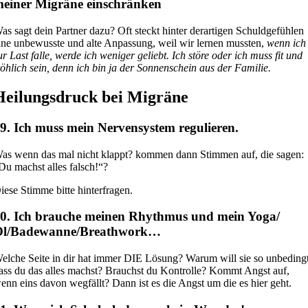
einer Migräne einschränken
as sagt dein Partner dazu? Oft steckt hinter derartigen Schuldgefühlen
ine unbewusste und alte Anpassung, weil wir lernen mussten,
wenn ich
ur Last falle, werde ich weniger geliebt. Ich störe oder ich muss fit und
röhlich sein, denn ich bin ja der Sonnenschein aus der Familie.
Heilungsdruck bei Migräne
9. Ich muss mein Nervensystem regulieren.
as wenn das mal nicht klappt? kommen dann Stimmen auf, die sagen:
Du machst alles falsch!“?
iese Stimme bitte hinterfragen.
0. Ich brauche meinen Rhythmus und mein Yoga/
Öl/Badewanne/Breathwork…
elche Seite in dir hat immer DIE Lösung? Warum will sie so unbedingt
ass du das alles machst? Brauchst du Kontrolle? Kommt Angst auf,
enn eins davon wegfällt? Dann ist es die Angst um die es hier geht.