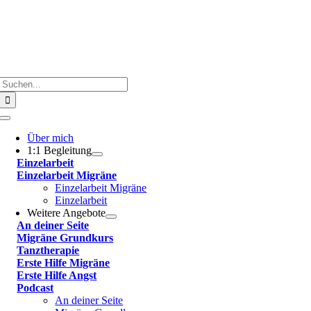
Suche
nach:
Toggle
Navigation
Über mich
1:1 Begleitung
Einzelarbeit
Einzelarbeit Migräne
Einzelarbeit Migräne
Einzelarbeit
Weitere Angebote
An deiner Seite
Migräne Grundkurs
Tanztherapie
Erste Hilfe Migräne
Erste Hilfe Angst
Podcast
An deiner Seite