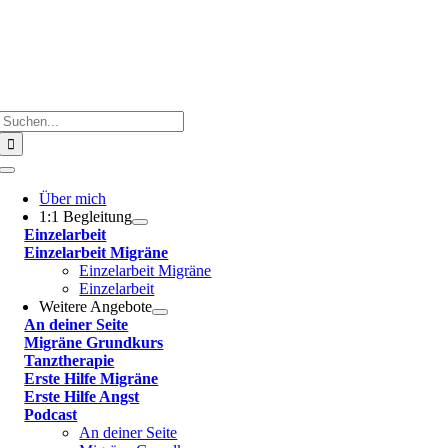
Suche
nach:
Toggle
Navigation
Über mich
1:1 Begleitung
Einzelarbeit
Einzelarbeit Migräne
Einzelarbeit Migräne
Einzelarbeit
Weitere Angebote
An deiner Seite
Migräne Grundkurs
Tanztherapie
Erste Hilfe Migräne
Erste Hilfe Angst
Podcast
An deiner Seite