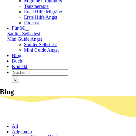
Migräne Grundkurs
Tanztherapie
Erste Hilfe Migräne
Erste Hilfe Angst
Podcast
Für 0€
Sanfter Selbsttest
Mini Guide Angst
Sanfter Selbsttest
Mini Guide Angst
Blog
Buch
Kontakt
Suche
nach:
Blog
All
Allgemein