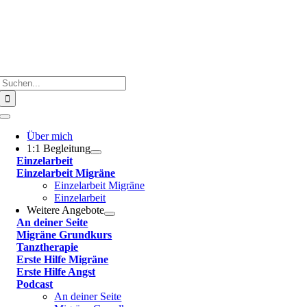
Suche
nach:
Toggle
Navigation
Über mich
1:1 Begleitung
Einzelarbeit
Einzelarbeit Migräne
Einzelarbeit Migräne
Einzelarbeit
Weitere Angebote
An deiner Seite
Migräne Grundkurs
Tanztherapie
Erste Hilfe Migräne
Erste Hilfe Angst
Podcast
An deiner Seite