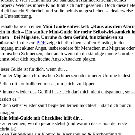
örpers? Welches innere Kind fühlt sich nicht gesehen? Doch diese tief
rbeit braucht Sicherheit und sollte behutsam geschehen – idealerweise
it Unterstützung.
eshalb habe ich einen
Mini-Guide entwickelt: „
Raus aus dem Alar
ein in dich – Ein sanfter Mini-Guide für mehr Selbstwirksamkeit i
nnen – bei Migräne, Unruhe & dem Gefühl, funktionieren zu
üssen.
“
In diesem
PDF
zeige ich dir einen sanften Einstieg in den
mgang mit akuter Angst, insbesondere für Menschen mit Migräne oder
hronischen Schmerzen, aber auch wenn du dir ständige innere Unruhe
ennst oder dich regelrechte Angst-Attacken plagen.
ieser Guide ist für dich, wenn du …
️ unter Migräne, chronischen Schmerzen oder innerer Unruhe leidest
️ dich oft kontrollieren musst, um „nicht zu kippen“
️ immer wieder das Gefühl hast:
„Ich darf mich nicht entspannen, sonst
assiert es.“
️ dich selbst wieder sanft begleiten lernen möchtest –
statt dich nur zu
anagen
ein Mini-Guide mit Checkliste hilft dir…
 zu erkennen,
wo du gerade stehst
(und warum das schon der erste
chritt ist)
 den Teufelskreis aus Kontrolle, Anspannung & Erschöpfung zu