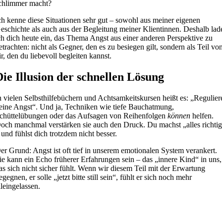
chlimmer macht?
ch kenne diese Situationen sehr gut – sowohl aus meiner eigenen
eschichte als auch aus der Begleitung meiner Klientinnen. Deshalb lad
ch dich heute ein, das Thema Angst aus einer anderen Perspektive zu
etrachten: nicht als Gegner, den es zu besiegen gilt, sondern als Teil vo
ir, den du liebevoll begleiten kannst.
Die Illusion der schnellen Lösung
n vielen Selbsthilfebüchern und Achtsamkeitskursen heißt es: „Regulier
eine Angst“. Und ja, Techniken wie tiefe Bauchatmung,
chüttelübungen oder das Aufsagen von Reihenfolgen
können
helfen.
och manchmal verstärken sie auch den Druck. Du machst „alles richti
 und fühlst dich trotzdem nicht besser.
er Grund: Angst ist oft tief in unserem emotionalen System verankert.
ie kann ein Echo früherer Erfahrungen sein – das „innere Kind“ in uns,
as sich nicht sicher fühlt. Wenn wir diesem Teil mit der Erwartung
egegnen, er solle „jetzt bitte still sein“, fühlt er sich noch mehr
lleingelassen.