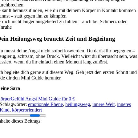
urchbrechen
 sanft herauszufinden, wie du
mit deinem Körper in Kontakt kommen
annst
– statt gegen ihn zu kämpfen
 dich nicht länger ausgeliefert zu fühlen –
auch bei Schmerz oder
nruhe
ein Heilungsweg braucht Zeit und Begleitung
u musst deine Angst nicht sofort loswerden. Du darfst ihr begegnen –
eugierig, achtsam, ohne Druck. Vielleicht wirst du überrascht sein, was
assiert, wenn du ihr einfach einen Moment lang zuhörst.
ch begleite dich gerne auf diesem Weg. Geh jetzt den ersten Schritt und
ade dir den Mini Guide herunter.
eine Sara
örperGefühl Angst Mini Guide für 0 €
Schlagwörter:
emotionale Ebene
,
heilungsweg
,
innere Welt
,
inneres
Kind
,
körperorientiert
nhalte dieses Beitrags: