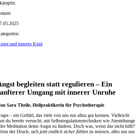
kämpfst.
atum:
7.05.2025
ategorien:
ngst und inneres Kind
Angst begleiten statt regulieren – Ein
sanfterer Umgang mit innerer Unruhe
on Sara Theile, Heilpraktikerin für Psychotherapie
ngst – ein Gefühl, das viele von uns nur allzu gut kennen. Vielleicht
ast du bereits versucht, mit Selbstregulationstechniken wie Atemübung
der Meditation deine Angst zu lindern. Doch was, wenn das nicht hilft?
enn der Druck, sich
jetzt endlich sicher fühlen zu müssen
, alles nur no