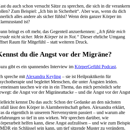
ast du auch schon versucht Sätze zu sprechen, die sich in dir veranker
ollen? Zum Beispiel: „Ich bin in Sicherheit“. Aber was, wenn du dich
nnerlich alles andere als sicher fühlst? Wenn dein ganzer Körper im
larmzustand ist?
ann bringt es oft mehr, das Gegenteil anzuerkennen:
„Ich fühle mich
erade nicht sicher. Mein Körper ist in Not.“
Dieser ehrliche Umgang
ffnet Raum für Mitgefühl – statt weiteren Druck.
Kennst du die Angst vor der Migräne?
azu gibt es ein spannendes Interview im
KörperGefühl Podcast
.
ch spreche mit
Alexandra Keyling
– sie ist Heilpraktikerin für
sychotherapie und begleitet Menschen, die unter Ängsten leiden.
emeinsam tauchen wir ein in ein Thema, das mich persönlich sehr
ewegt: die Angst vor der Migräneattacke – und die Angst vor der Angst
ielleicht kennst Du das auch: Schon der Gedanke an den nächsten
nfall lässt den Körper in Alarmbereitschaft gehen. Alexandra erklärt,
as da eigentlich in unserem Nervensystem passiert – und warum alte
rfahrungen so tief in uns wirken. Wir sprechen darüber, wie
örperarbeit helfen kann, diese Angst aufzulösen – und wie zum Beispie
MDR ein Schlüssel sein kann, um tief sitzende Muster zu verändern.