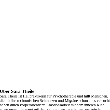
Über Sara Theile
Sara Theile ist Heilpraktikerin für Psychotherapie und hilft Menschen,
die mit ihren chronischen Schmerzen und Migräne schon alles versucht
haben durch körperorientierte Emotionsarbeit mit dem inneren Kind
einen neuen Umgang mit den Symptomen zu erlernen, um wieder