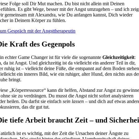
iese Folge soll Dir Mut machen. Du bist nicht allein mit Deinen
efühlen. Es gibt Wege, besser mit der Angst umzugehen – und ich zeig
ir gemeinsam mit Alexandra, wie Du anfangen kannst, Dich wieder
icher in Deinem Körper zu fühlen.
um Gespräch mit der Angsttherapeutin
Die Kraft des Gegenpols
in echter Game Changer ist für viele die sogenannte
Gleichzeitigkeit
:
a, da ist Angst. Und gleichzeitig ist da vielleicht ein anderer Teil in dir,
er ruhig ist – vielleicht deine Füße, die entspannt auf dem Boden stehen
ielleicht ein inneres Bild, wie ein ruhiger, alter Hund, den nichts aus de
uhe bringt.
iese „Körperressource“ kann dir helfen, Abstand zur Angst zu gewinn
 ohne sie zu verdrängen. Du musst die Angst nicht sofort analysieren
der heilen. Du darfst sie einfach
sein lassen
– und dich auf etwas ander
okussieren, das dir gut tut.
Die tiefe Arbeit braucht Zeit – und Sicherhei
atürlich ist es wichtig, mit der Zeit die Ursachen deiner Ängste zu
rforschen. Was steckt hinter der ständigen Alarmbereitschaft deines