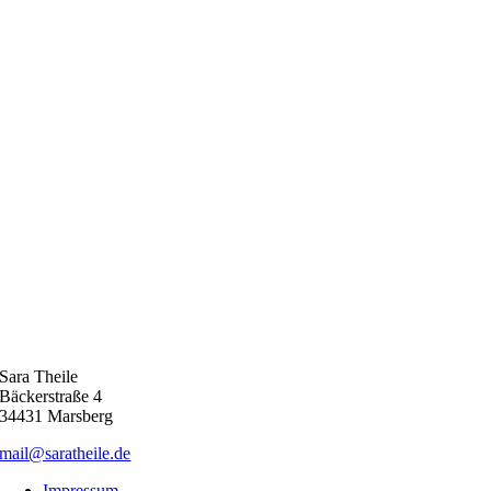
Sara Theile
Bäckerstraße 4
34431 Marsberg
mail@saratheile.de
Impressum