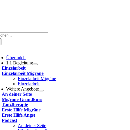
che
ch:
oggle
avigation
Über mich
1:1 Begleitung
Einzelarbeit
Einzelarbeit Migräne
Einzelarbeit Migräne
Einzelarbeit
Weitere Angebote
An deiner Seite
Migräne Grundkurs
Tanztherapie
Erste Hilfe Migräne
Erste Hilfe Angst
Podcast
An deiner Seite