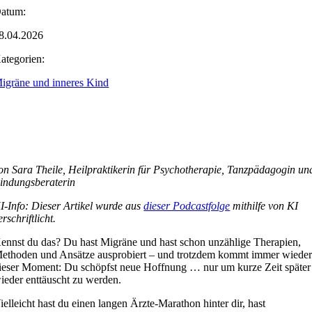
atum:
8.04.2026
ategorien:
igräne und inneres Kind
on Sara Theile, Heilpraktikerin für Psychotherapie, Tanzpädagogin un
indungsberaterin
I-Info: Dieser Artikel wurde aus
dieser Podcastfolge
mithilfe von KI
erschriftlicht.
ennst du das? Du hast Migräne und hast schon unzählige Therapien,
ethoden und Ansätze ausprobiert – und trotzdem kommt immer wiede
ieser Moment: Du schöpfst neue Hoffnung … nur um kurze Zeit später
ieder enttäuscht zu werden.
ielleicht hast du einen langen Ärzte-Marathon hinter dir, hast