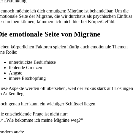
er Erkrankung.
ennoch möchte ich dich ermutigen: Migräne ist behandelbar. Um die
motionale Seite der Migräne, die wir durchaus als psychischen Einfluss
eschreiben können, kümmere ich mich hier bei KörperGefühl.
Die emotionale Seite von Migräne
eben körperlichen Faktoren spielen häufig auch emotionale Themen
ine Rolle:
unterdrückte Bedürfnisse
fehlende Grenzen
Ängste
innere Erschöpfung
iese Aspekte werden oft übersehen, weil der Fokus stark auf Lösunge
m Außen liegt.
och genau hier kann ein wichtiger Schlüssel liegen.
ie entscheidende Frage ist nicht nur:
 „Wie bekomme ich meine Migräne weg?“
ondern auch: