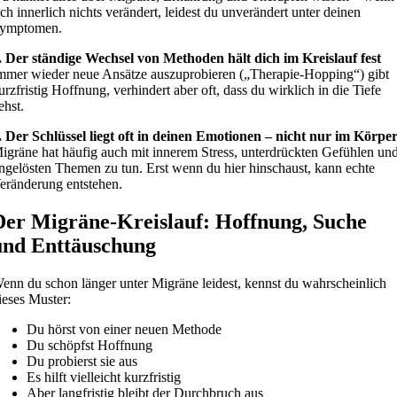
ich innerlich nichts verändert, leidest du unverändert unter deinen
ymptomen.
. Der ständige Wechsel von Methoden hält dich im Kreislauf fest
mmer wieder neue Ansätze auszuprobieren („Therapie-Hopping“) gibt
urzfristig Hoffnung, verhindert aber oft, dass du wirklich in die Tiefe
ehst.
. Der Schlüssel liegt oft in deinen Emotionen – nicht nur im Körpe
igräne hat häufig auch mit innerem Stress, unterdrückten Gefühlen un
ngelösten Themen zu tun. Erst wenn du hier hinschaust, kann echte
eränderung entstehen.
Der Migräne-Kreislauf: Hoffnung, Suche
und Enttäuschung
enn du schon länger unter Migräne leidest, kennst du wahrscheinlich
ieses Muster:
Du hörst von einer neuen Methode
Du schöpfst Hoffnung
Du probierst sie aus
Es hilft vielleicht kurzfristig
Aber langfristig bleibt der Durchbruch aus