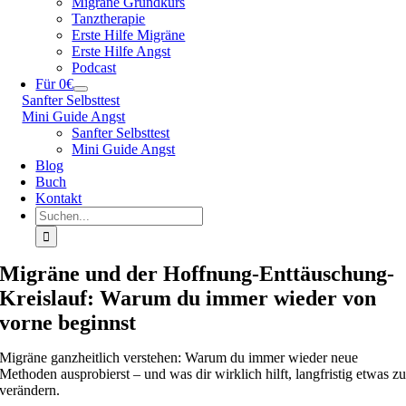
Migräne Grundkurs
Tanztherapie
Erste Hilfe Migräne
Erste Hilfe Angst
Podcast
Für 0€
Sanfter Selbsttest
Mini Guide Angst
Sanfter Selbsttest
Mini Guide Angst
Blog
Buch
Kontakt
Suche
nach:
Migräne und der Hoffnung-Enttäuschung-
Kreislauf: Warum du immer wieder von
vorne beginnst
Migräne ganzheitlich verstehen: Warum du immer wieder neue
Methoden ausprobierst – und was dir wirklich hilft, langfristig etwas z
verändern.