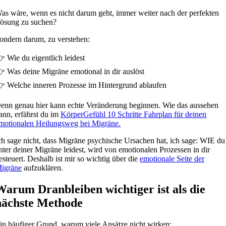
as wäre, wenn es nicht darum geht, immer weiter nach der perfekten
ösung zu suchen?
ondern darum, zu verstehen:
 Wie du eigentlich leidest
 Was deine Migräne emotional in dir auslöst
 Welche inneren Prozesse im Hintergrund ablaufen
enn genau hier kann echte Veränderung beginnen. Wie das aussehen
ann, erfährst du im
KörperGefühl 10 Schritte Fahrplan für deinen
motionalen Heilungsw
eg bei Migräne.
ch sage nicht, dass Migräne psychische Ursachen hat, ich sage: WIE du
nter deiner Migräne leidest, wird von emotionalen Prozessen in dir
esteuert. Deshalb ist mir so wichtig über die
emotionale Seite der
igräne
aufzuklären.
Warum Dranbleiben wichtiger ist als die
nächste Methode
in häufiger Grund, warum viele Ansätze nicht wirken: