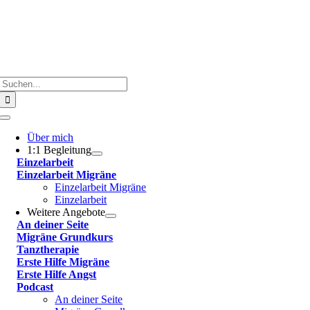
Suche
nach:
Toggle
Navigation
Über mich
1:1 Begleitung
Einzelarbeit
Einzelarbeit Migräne
Einzelarbeit Migräne
Einzelarbeit
Weitere Angebote
An deiner Seite
Migräne Grundkurs
Tanztherapie
Erste Hilfe Migräne
Erste Hilfe Angst
Podcast
An deiner Seite