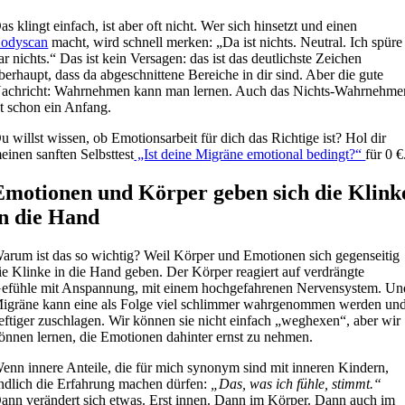
as klingt einfach, ist aber oft nicht. Wer sich hinsetzt und einen
odyscan
macht, wird schnell merken: „Da ist nichts. Neutral. Ich spüre
ar nichts.“ Das ist kein Versagen: das ist das deutlichste Zeichen
berhaupt, dass da abgeschnittene Bereiche in dir sind. Aber die gute
achricht: Wahrnehmen kann man lernen. Auch das Nichts-Wahrnehme
st schon ein Anfang.
u willst wissen, ob Emotionsarbeit für dich das Richtige ist? Hol dir
einen sanften Selbsttest
„Ist deine Migräne emotional bedingt?“
für 0 €
Emotionen und Körper geben sich die Klink
in die Hand
arum ist das so wichtig? Weil Körper und Emotionen sich gegenseitig
ie Klinke in die Hand geben. Der Körper reagiert auf verdrängte
efühle mit Anspannung, mit einem hochgefahrenen Nervensystem. Un
igräne kann eine als Folge viel schlimmer wahrgenommen werden un
eftiger zuschlagen. Wir können sie nicht einfach „weghexen“, aber wir
önnen lernen, die Emotionen dahinter ernst zu nehmen.
enn innere Anteile, die für mich synonym sind mit inneren Kindern,
ndlich die Erfahrung machen dürfen:
„Das, was ich fühle, stimmt.“
ann verändert sich etwas. Erst innen. Dann im Körper. Dann auch im