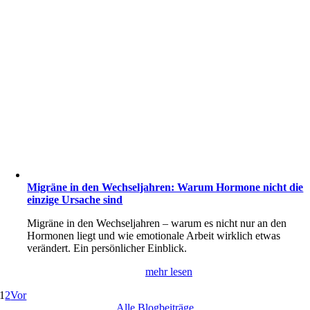
Migräne in den Wechseljahren: Warum Hormone nicht die
einzige Ursache sind
Migräne in den Wechseljahren – warum es nicht nur an den
Hormonen liegt und wie emotionale Arbeit wirklich etwas
verändert. Ein persönlicher Einblick.
mehr lesen
1
2
Vor
Alle Blogbeiträge