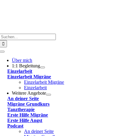
Suche
nach:
Toggle
Navigation
Über mich
1:1 Begleitung
Einzelarbeit
Einzelarbeit Migräne
Einzelarbeit Migräne
Einzelarbeit
Weitere Angebote
An deiner Seite
Migräne Grundkurs
Tanztherapie
Erste Hilfe Migräne
Erste Hilfe Angst
Podcast
An deiner Seite