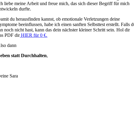
ch liebe meine Arbeit und freue mich, das sich dieser Begriff für mich
ntwickeln durfte.
amit du herausfinden kannst, ob emotionale Verletzungen deine
ymptome beeinflussen, habe ich einen sanften Selbsttest erstellt. Falls 
hn noch nicht hast, kann das dein nächster kleiner Schritt sein. Hol dir
as PDF dir
HIER für 0 €.
lso dann
eben statt Durchhalten
,
eine Sara