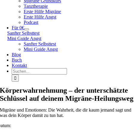
Migräne Grundkurs
Tanztherapie
Erste Hilfe Migräne
Erste Hilfe Angst
Podcast
Für 0€
Sanfter Selbsttest
Mini Guide Angst
Sanfter Selbsttest
Mini Guide Angst
Blog
Buch
Kontakt
Suche
nach:
Körperwahrnehmung – der unterschätzte
Schlüssel auf deinem Migräne-Heilungsweg
Migräne und Emotionen: Die Wahrheit, die dir kaum jemand sagt und
was dein Körper damit zu tun hat.
atum: