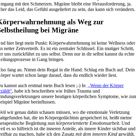
mgang mit den Schmerzen. Migräne bleibt eine Herausforderung, ja.
ber das Leid, das Gefühl ausgeliefert zu sein, das kann sich verändern.
Körperwahrnehmung als Weg zur
Selbstheilung bei Migräne
nd hier liegt mein Punkt: Körperwahrnehmung ist keine Wellness oder
in netter Zeitvertreib. Es ist ein zentraler Schlüssel. Ein mutiger Schritt,
er uns zurückführt zu uns selbst. Denn nur in dir selbst kannst du echte
eilungsprozesse in Gang bringen.
lso fang an. Nimm dein Regal in die Hand. Schlag ein Buch auf. Dein
örper wartet schon lange darauf, dass du endlich wieder liest.
u kannst auch erstmal mein Buch lesen ;-) In
„Wenn der Körper
rzählt“
, habe ich beschreiben wie frühes Trauma und
indungsverletzungen unsere heutigen körperlichen Symptome, wie zu
eispiel Migräne beeinflussen.
eil wir genau dahin schauen müssen, wo die emotionale Verletzung
tattgefunden hat, die im Körpergedächtnis gespeichert ist, heißt meine
herapeutische Begleitung nun
körperorientierte Emotionsarbeit
. Und
eil es so hilfreich ist die inneren Anteile, als innere Kinder sichtbar und
reifbar zu machen, habe ich den Zusatz
mit dem inneren Kind
gewählt.