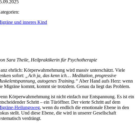
5.09.2025
ategorien:
igräne und inneres Kind
von Sara Theile, Heilpraktikerin für Psychotherapie
anz ehrlich: Körperwahrnehmung wird massiv unterschätzt. Viele
enken sofort:
„Ach ja, das kenn ich… Meditation, progressive
uskelentspannung, autogenes Training.“
Aber Hand aufs Herz: wenn
ie Migräne kommt, kommt sie trotzdem. Genau da liegt das Problem.
enn Körperwahrnehmung ist nicht einfach nur Entspannung. Es ist ein
ntscheidender Schritt – ein Türöffner. Der vierte Schritt auf dem
igräne-Heilungsweg
, wenn du endlich die emotionale Ebene in den
okus stellt. Und diese Ebene, die wird in unserer Gesellschaft
ystematisch verdrängt.